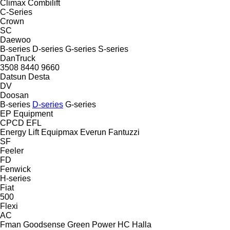
Climax
Combilift
C-Series
Crown
SC
Daewoo
B-series
D-series
G-series
S-series
DanTruck
3508
8440
9660
Datsun
Desta
DV
Doosan
B-series
D-series
G-series
EP Equipment
CPCD
EFL
Energy Lift
Equipmax
Everun
Fantuzzi
SF
Feeler
FD
Fenwick
H-series
Fiat
500
Flexi
AC
Fman
Goodsense
Green Power
HC
Halla