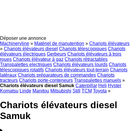
Déposer une annonce
Machineryline
»
Matériel de manutention
»
Chariots élévateurs
»
Chariots élévateurs diesel
Chariots télescopiques
Chariots
élévateurs électriques
Gerbeurs
Chariots élévateurs à trois
roues
Chariots élévateur à gaz
Chariots rétractables
Transpalettes electriques
Chariots élévateurs lourds
Chariots
télescopiques rotatifs
Chariots élévateurs tout-terrain
Chariots
latéraux
Chariots préparateurs de commandes
Chariots
tracteurs
Chariots porte-conteneurs
Transpalettes manuels
»
Chariots élévateurs diesel Samuk
Caterpillar
Heli
Hyster
Komatsu
Linde
Manitou
Mitsubishi
Still
TCM
Toyota
»
Chariots élévateurs diesel
Samuk