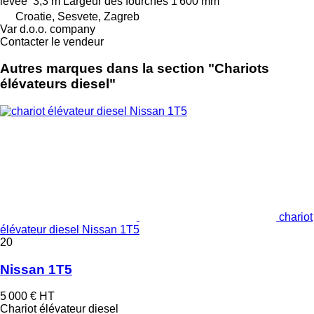
levée
3,3 m
Largeur des fourches
1 600 mm
Croatie, Sesvete, Zagreb
Var d.o.o. company
Contacter le vendeur
Autres marques dans la section "Chariots
élévateurs diesel"
chariot
élévateur diesel Nissan 1T5
20
Nissan 1T5
5 000 €
HT
Chariot élévateur diesel