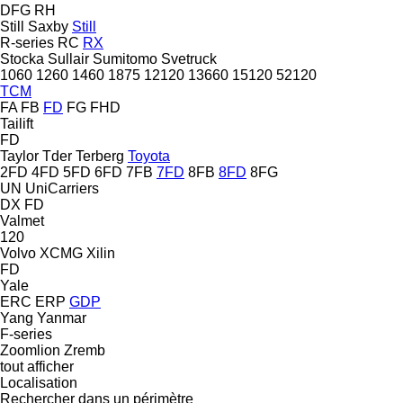
DFG
RH
Still Saxby
Still
R-series
RC
RX
Stocka
Sullair
Sumitomo
Svetruck
1060
1260
1460
1875
12120
13660
15120
52120
TCM
FA
FB
FD
FG
FHD
Tailift
FD
Taylor
Tder
Terberg
Toyota
2FD
4FD
5FD
6FD
7FB
7FD
8FB
8FD
8FG
UN
UniCarriers
DX
FD
Valmet
120
Volvo
XCMG
Xilin
FD
Yale
ERC
ERP
GDP
Yang
Yanmar
F-series
Zoomlion
Zremb
tout afficher
Localisation
Rechercher dans un périmètre