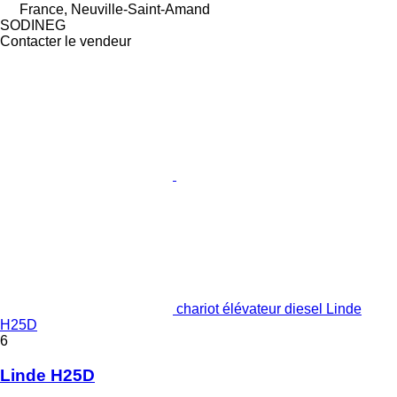
France, Neuville-Saint-Amand
SODINEG
Contacter le vendeur
chariot élévateur diesel Linde
H25D
6
Linde H25D