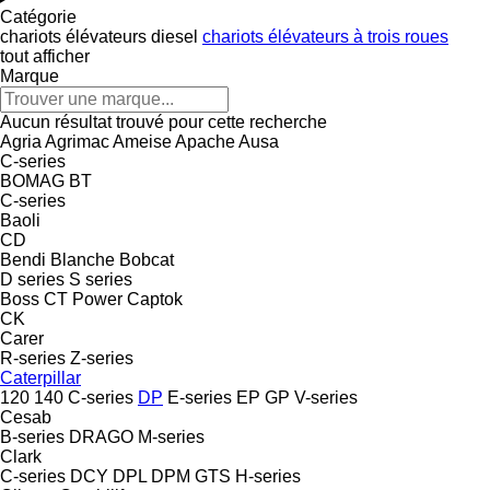
Catégorie
chariots élévateurs diesel
chariots élévateurs à trois roues
tout afficher
Marque
Aucun résultat trouvé pour cette recherche
Agria
Agrimac
Ameise
Apache
Ausa
C-series
BOMAG
BT
C-series
Baoli
CD
Bendi
Blanche
Bobcat
D series
S series
Boss
CT Power
Captok
CK
Carer
R-series
Z-series
Caterpillar
120
140
C-series
DP
E-series
EP
GP
V-series
Cesab
B-series
DRAGO
M-series
Clark
C-series
DCY
DPL
DPM
GTS
H-series