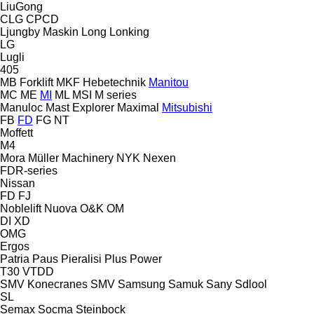
LiuGong
CLG
CPCD
Ljungby Maskin
Long
Lonking
LG
Lugli
405
MB Forklift
MKF Hebetechnik
Manitou
MC
ME
MI
ML
MSI
M series
Manuloc
Mast Explorer
Maximal
Mitsubishi
FB
FD
FG
NT
Moffett
M4
Mora
Müller Machinery
NYK
Nexen
FDR-series
Nissan
FD
FJ
Noblelift
Nuova
O&K
OM
DI
XD
OMG
Ergos
Patria
Paus
Pieralisi
Plus Power
T30
VTDD
SMV Konecranes
SMV
Samsung
Samuk
Sany
Sdlool
SL
Semax
Socma
Steinbock