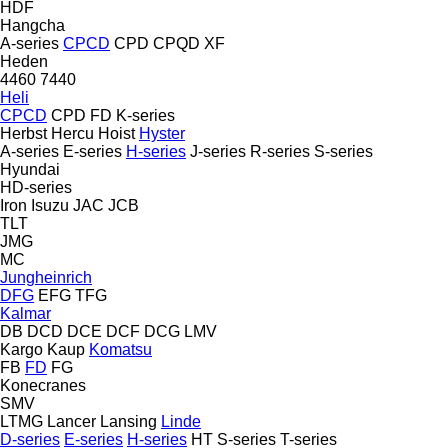
HDF
Hangcha
A-series
CPCD
CPD
CPQD
XF
Heden
4460
7440
Heli
CPCD
CPD
FD
K-series
Herbst
Hercu
Hoist
Hyster
A-series
E-series
H-series
J-series
R-series
S-series
Hyundai
HD-series
Iron
Isuzu
JAC
JCB
TLT
JMG
MC
Jungheinrich
DFG
EFG
TFG
Kalmar
DB
DCD
DCE
DCF
DCG
LMV
Kargo
Kaup
Komatsu
FB
FD
FG
Konecranes
SMV
LTMG
Lancer
Lansing
Linde
D-series
E-series
H-series
HT
S-series
T-series