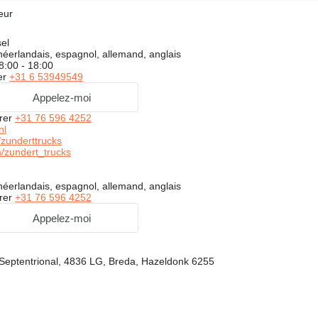
eur
el
néerlandais, espagnol, allemand, anglais
8:00 - 18:00
er
+31 6 53949549
Appelez-moi
rer
+31 76 596 4252
nl
zunderttrucks
/zundert_trucks
néerlandais, espagnol, allemand, anglais
rer
+31 76 596 4252
Appelez-moi
Septentrional, 4836 LG, Breda, Hazeldonk 6255