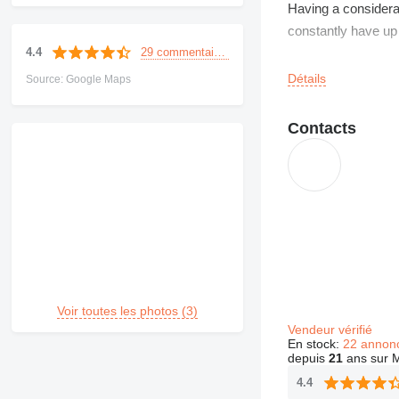
Having a considera
constantly have up 
29 commentaires
4.4
All the vehicles pa
Détails
Source: Google Maps
While enquiring plea
Contacts
We have a strong 
Voir toutes les photos (3)
Vendeur vérifié
En stock:
22 annon
depuis
21
ans sur M
4.4