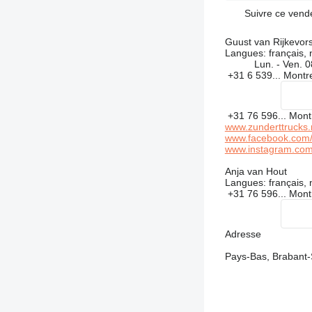
Suivre ce vend
Guust van Rijkevors
Langues:
français, 
Lun. - Ven.
0
+31 6 539...
Montr
+31 76 596...
Mont
www.zunderttrucks.
www.facebook.com/
www.instagram.com
Anja van Hout
Langues:
français, 
+31 76 596...
Mont
Adresse
Pays-Bas, Brabant-