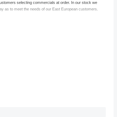
ustomers selecting commercials at order. In our stock we
a way as to meet the needs of our East European customers.
cuments and drive the vehicle to the seaport for ferry haulage.
 the details.