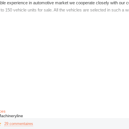
ble experience in automotive market we cooperate closely with our c
to 150 vehicle units for sale. All the vehicles are selected in such 
ss thorough presale inspectation in our garage. We clear all export do
se mention your contact data. We'll get in touch with you to specify all
hope to welcome you as one of our customers!
ces
achineryline
29 commentaires