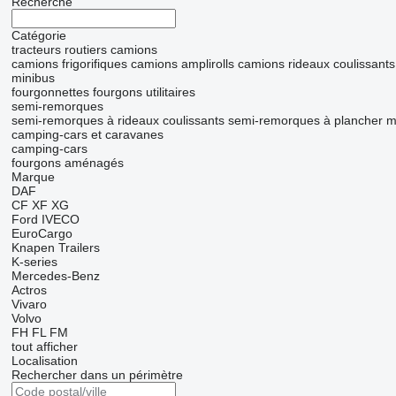
Recherche
Catégorie
tracteurs routiers
camions
camions frigorifiques
camions amplirolls
camions rideaux coulissants
minibus
fourgonnettes
fourgons utilitaires
semi-remorques
semi-remorques à rideaux coulissants
semi-remorques à plancher m
camping-cars et caravanes
camping-cars
fourgons aménagés
Marque
DAF
CF
XF
XG
Ford
IVECO
EuroCargo
Knapen Trailers
K-series
Mercedes-Benz
Actros
Vivaro
Volvo
FH
FL
FM
tout afficher
Localisation
Rechercher dans un périmètre