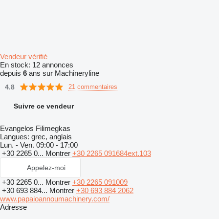
Vendeur vérifié
En stock:
12 annonces
depuis
6
ans sur Machineryline
4.8
21 commentaires
Suivre ce vendeur
Evangelos Filimegkas
Langues:
grec, anglais
Lun. - Ven.
09:00 - 17:00
+30 2265 0...
Montrer
+30 2265 091684ext.103
Appelez-moi
+30 2265 0...
Montrer
+30 2265 091009
+30 693 884...
Montrer
+30 693 884 2062
www.papaioannoumachinery.com/
Adresse