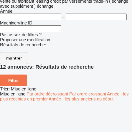
vente
du fabricant
leasing
crédit
par versements
trade-in ( échange
avec supplément )
échange
Année
–
Machineryline ID
Pas assez de filtres ?
Proposer une modification
Résultats de recherche:
-
montrer
12 annonces:
Résultats de recherche
Filtre
Trier
:
Mise en ligne
Mise en ligne
Par ordre décroissant
Par ordre croissant
Année - les
plus récentes en premier
Année - les plus anciens au début