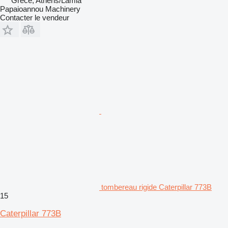
Grèce, Athens/Lamia
Papaioannou Machinery
Contacter le vendeur
tombereau rigide Caterpillar 773B
15
Caterpillar 773B