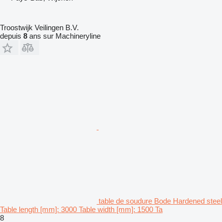
Troostwijk Veilingen B.V.
depuis
8
ans sur Machineryline
table de soudure Bode Hardened steel
Table length [mm]: 3000 Table width [mm]: 1500 Ta
8