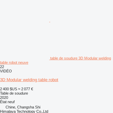
table de soudure 3D Modular welding
table robot neuve
22
VIDÉO
3D Modular welding table robot
2 400 $US
≈ 2 077 €
Table de soudure
2020
État
neuf
Chine, Changsha Shi
Himalaya Technology Co.,Ltd