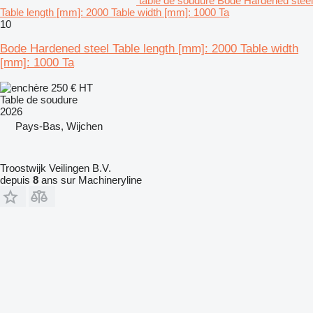
table de soudure Bode Hardened steel
Table length [mm]: 2000 Table width [mm]: 1000 Ta
10
Bode Hardened steel Table length [mm]: 2000 Table width
[mm]: 1000 Ta
250 €
HT
Table de soudure
2026
Pays-Bas, Wijchen
Troostwijk Veilingen B.V.
depuis
8
ans sur Machineryline