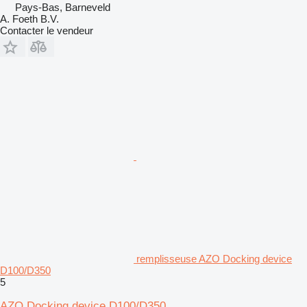
Pays-Bas, Barneveld
A. Foeth B.V.
Contacter le vendeur
remplisseuse AZO Docking device
D100/D350
5
AZO Docking device D100/D350