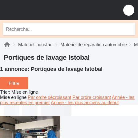
Matériel industriel
Matériel de réparation automobile
Ma
Portiques de lavage Istobal
1 annonce:
Portiques de lavage Istobal
Filtre
Trier
:
Mise en ligne
Mise en ligne
Par ordre décroissant
Par ordre croissant
Année - les
plus récentes en premier
Année - les plus anciens au début