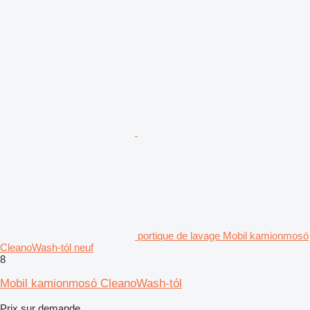
portique de lavage Mobil kamionmosó
CleanoWash-tól neuf
8
Mobil kamionmosó CleanoWash-tól
Prix sur demande