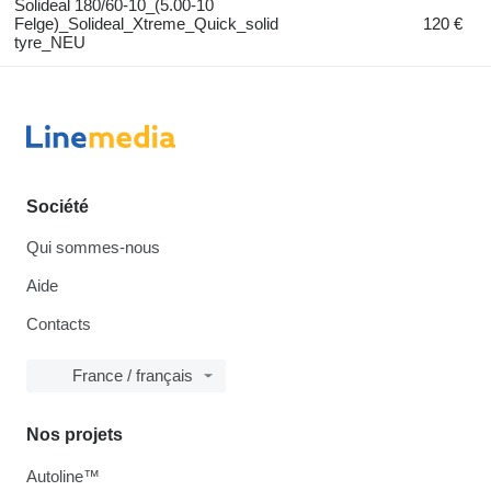
Solideal 180/60-10_(5.00-10
Felge)_Solideal_Xtreme_Quick_solid
120 €
tyre_NEU
Société
Qui sommes-nous
Aide
Contacts
France / français
Nos projets
Autoline™