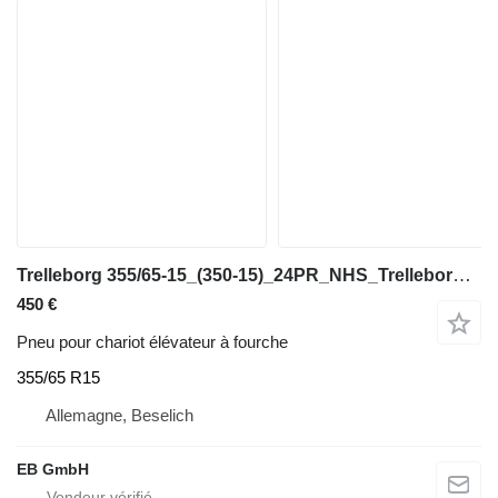
Trelleborg 355/65-15_(350-15)_24PR_NHS_Trelleborg_T-900_TT_Stapler_Top
450 €
Pneu pour chariot élévateur à fourche
355/65 R15
Allemagne, Beselich
EB GmbH