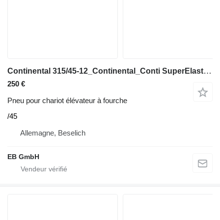
Continental 315/45-12_Continental_Conti SuperElastic CS20_Vollgummi_Staple
250 €
Pneu pour chariot élévateur à fourche
/45
Allemagne, Beselich
EB GmbH