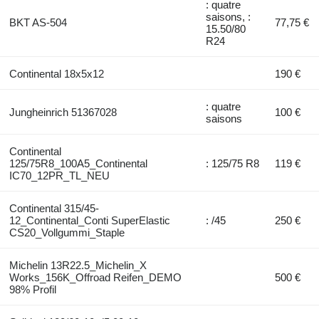
: quatre
saisons, :
BKT AS-504
77,75 €
15.50/80
R24
Continental 18x5x12
190 €
: quatre
Jungheinrich 51367028
100 €
saisons
Continental
125/75R8_100A5_Continental
: 125/75 R8
119 €
IC70_12PR_TL_NEU
Continental 315/45-
12_Continental_Conti SuperElastic
: /45
250 €
CS20_Vollgummi_Staple
Michelin 13R22.5_Michelin_X
Works_156K_Offroad Reifen_DEMO
500 €
98% Profil