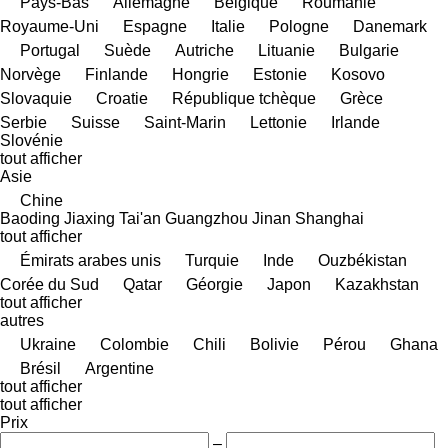
Pays-Bas
Allemagne
Belgique
Roumanie
Royaume-Uni
Espagne
Italie
Pologne
Danemark
Portugal
Suède
Autriche
Lituanie
Bulgarie
Norvège
Finlande
Hongrie
Estonie
Kosovo
Slovaquie
Croatie
République tchèque
Grèce
Serbie
Suisse
Saint-Marin
Lettonie
Irlande
Slovénie
tout afficher
Asie
Chine
Baoding
Jiaxing
Tai'an
Guangzhou
Jinan
Shanghai
tout afficher
Émirats arabes unis
Turquie
Inde
Ouzbékistan
Corée du Sud
Qatar
Géorgie
Japon
Kazakhstan
tout afficher
autres
Ukraine
Colombie
Chili
Bolivie
Pérou
Ghana
Brésil
Argentine
tout afficher
tout afficher
Prix
–