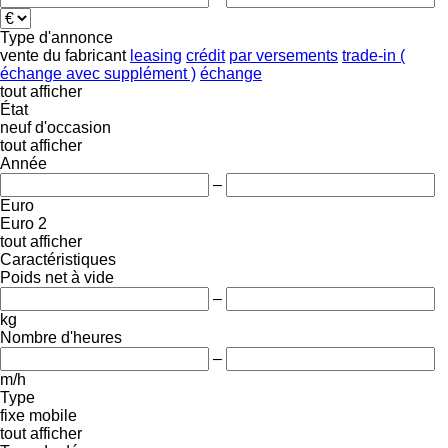
Type d'annonce
vente
du fabricant
leasing
crédit
par versements
trade-in (
échange avec supplément )
échange
tout afficher
État
neuf
d'occasion
tout afficher
Année
–
Euro
Euro 2
tout afficher
Caractéristiques
Poids net à vide
–
kg
Nombre d'heures
–
m/h
Type
fixe
mobile
tout afficher