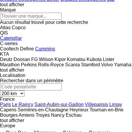
tout afficher
Marque
Aucun résultat trouvé pour cette recherche
Atlas Copco
QIS
Caterpillar
C-series
Cooltech Define
Cummins
KTA
Deutz
Doosan
FG Wilson
Kipor
Komatsu
Kubota
Lister
Marathon
Perkins
Rolls-Royce
Scania
Stamford
Volvo
Yamaha
tout afficher
Localisation
Rechercher dans un périmètre
France
Paris
Le Raincy
Saint-Aubin-sur-Gaillon
Villeparisis
Limay
Capens
Serrières-en-Chautagne
Heyrieux
Tournan-en-Brie
Bourges
Amiens
Troyes
Nancy
Eschau
tout afficher
Europe