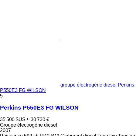
groupe électrogène diesel Perkins
P550E3 FG WILSON
5
Perkins P550E3 FG WILSON
35 500 $US
≈ 30 730 €
Groupe électrogène diesel
2007
Puissance
599 ch (440 kW)
Carburant
diesel
Type
fixe
Tension