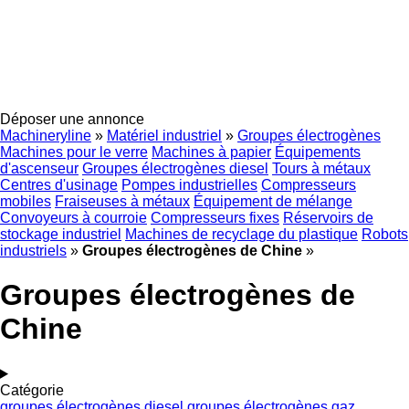
Déposer une annonce
Machineryline
»
Matériel industriel
»
Groupes électrogènes
Machines pour le verre
Machines à papier
Équipements
d'ascenseur
Groupes électrogènes diesel
Tours à métaux
Centres d'usinage
Pompes industrielles
Compresseurs
mobiles
Fraiseuses à métaux
Équipement de mélange
Convoyeurs à courroie
Compresseurs fixes
Réservoirs de
stockage industriel
Machines de recyclage du plastique
Robots
industriels
»
Groupes électrogènes de Chine
»
Groupes électrogènes de
Chine
Catégorie
groupes électrogènes diesel
groupes électrogènes gaz