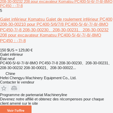
208-30-00232 208 pour excavateur Komatsu PC400-5/-6/-7/-8/-8MO
PC450：-7/-8
5
Galet inférieur Komatsu Galet de roulement inférieur PC400
208-30-00210 pour PC400-5/6/7/8 PC400-5/-6/-7/-8/-8MO
PC450-7/-8 208-30-00230、208-30-00231、208-30-00232
208 pour excavateur Komatsu PC400-5/-6/-7/-8/-8MO
PC450：-7/-8
150 $US
≈ 129,80 €
Galet inférieur
État
neuf
PC400-5/-6/-7/-8/-8MO PC450-7/-8 208-30-00230、208-30-00231、
208-30-00232 208-30-00021、208-30-00022...
Chine
Hefei Chengyu Machinery Equipment Co., Ltd.
Contacter le vendeur
Programme de partenariat Machineryline
Devenez notre affilié et obtenez des récompenses pour chaque
client amené sur le site
Voir l'offre