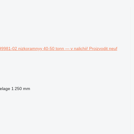
981-02 nizkoramnyy 40-50 tonn — v nalichii! Proizvodit neuf
telage
1 250 mm