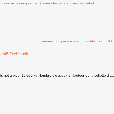
plus récentes en premier
Année - les plus anciens au début
semi-remorque porte-engins Jeho Tral EHO 99
hii! Proizvodit
ds net à vide
13 000 kg
Nombre d'essieux
3
Hauteur de la sellette d'at