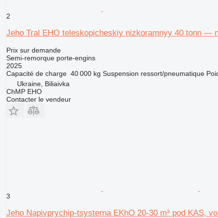
2
Jeho Tral EHO teleskopicheskiy nizkoramnyy 40 tonn — n
Prix sur demande
Semi-remorque porte-engins
2025
Capacité de charge
40 000 kg
Suspension
ressort/pneumatique
Poi
Ukraine, Biliaivka
ChMP EHO
Contacter le vendeur
3
Jeho Napivprychip-tsysterna EKhO 20-30 m³ pod KAS, vo