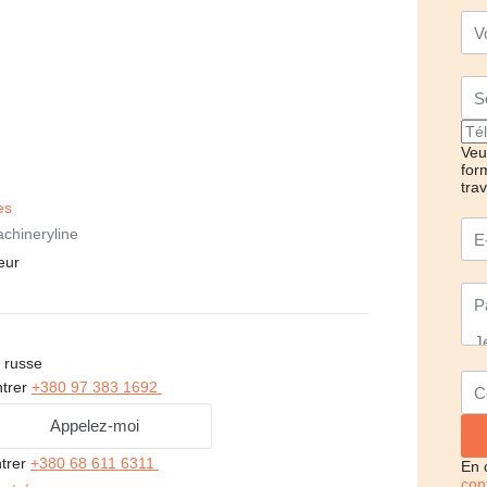
Veui
for
tra
es
chineryline
eur
 russe
trer
+380 97 383 1692
Appelez-moi
trer
+380 68 611 6311
En 
conf