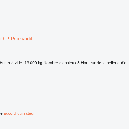
hii! Proizvodit
ds net à vide
13 000 kg
Nombre d'essieux
3
Hauteur de la sellette d'at
re
accord utilisateur
.