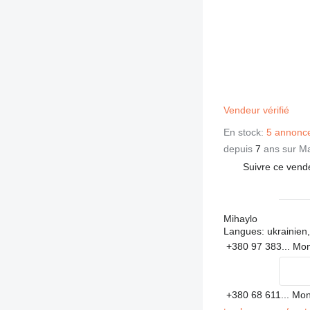
Vendeur vérifié
En stock:
5 annonc
depuis
7
ans sur Ma
Suivre ce vend
Mihaylo
Langues:
ukrainien,
+380 97 383...
Mon
+380 68 611...
Mon