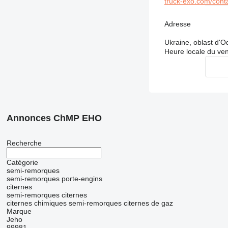
truck-exo.com/conta
Adresse
Ukraine, oblast d'Od
Heure locale du ve
Annonces ChMP EHO
Recherche
Catégorie
semi-remorques
semi-remorques porte-engins
citernes
semi-remorques citernes
citernes chimiques
semi-remorques citernes de gaz
Marque
Jeho
99981