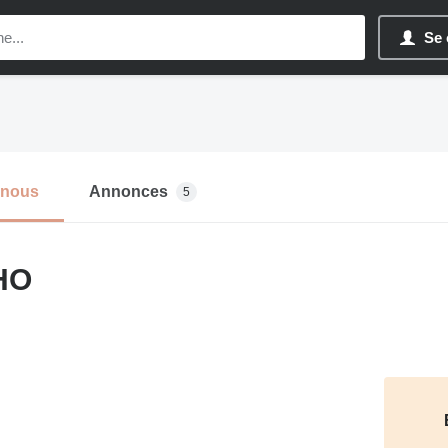
Se 
-nous
Annonces
5
HO