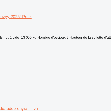
ovyy 2025! Proiz
ds net à vide
13 000 kg
Nombre d'essieux
3
Hauteur de la sellette d'at
du, udobrenyia — v n