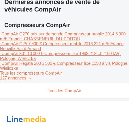
Dernières annonces de vente de
véhicules CompAir
Compresseurs CompAir
CompAir C270
prix sur demande
Compresseur mobile
2014
6 000
m/h
France, CHASSENEUIL-DU-POITOU
CompAir C25
7 900 €
Compresseur mobile
2016
221 m/h
France,
Neuville-Saint-Amand
CompAir 301
10 000 €
Compresseur fixe
1998
218 ch (160 kW)
Pologne, Wieliczka
CompAir Regata 200
3 500 €
Compresseur fixe
1998
à vis
Pologne,
Wieliczka
Tous les compresseurs CompAir
127 annonces →
Tous les CompAir