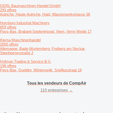
GERL Baumaschinen Handel GmbH
293 offres
Autriche, Haute-Autriche, Haid, Wasserwerkstrasse 38
Homborg Industrial Machinery
659 offres
Pays-Bas, Brabant-Septentrional, Veen, Verre Weide 17
Klema Maschinenhandel
2650 offres
Allemagne, Bade-Wurtemberg, Freiberg am Neckar,
Steinheimerstraße 2
Hofman Trading & Service B.V.
196 offres
Pays-Bas, Gueldre, Winterswijk, Snelliusstraat 18
Tous les vendeurs de CompAir
110 entreprises →