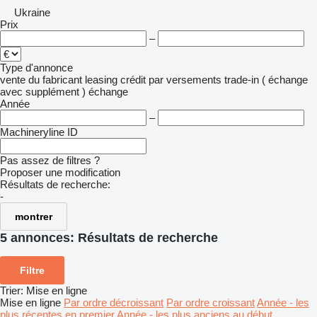
Ukraine
Prix
–
Type d'annonce
vente
du fabricant
leasing
crédit
par versements
trade-in ( échange
avec supplément )
échange
Année
–
Machineryline ID
Pas assez de filtres ?
Proposer une modification
Résultats de recherche:
-
montrer
5 annonces:
Résultats de recherche
Filtre
Trier
:
Mise en ligne
Mise en ligne
Par ordre décroissant
Par ordre croissant
Année - les
plus récentes en premier
Année - les plus anciens au début