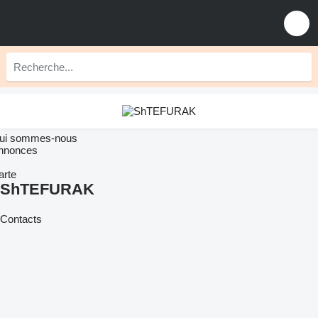
ui sommes-nous
nnonces
arte
ShTEFURAK
Contacts