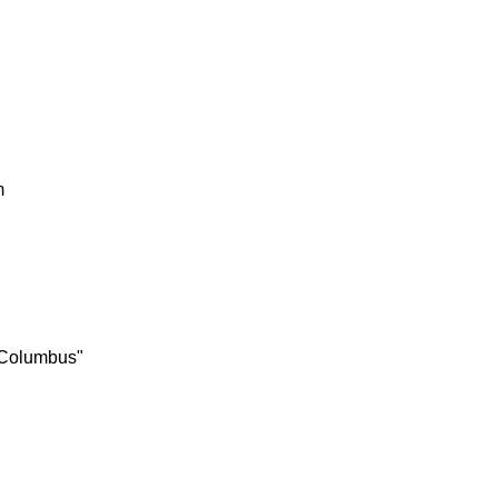
m
/Columbus"