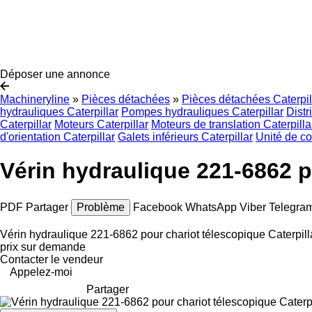
Déposer une annonce
Machineryline
»
Pièces détachées
»
Pièces détachées Caterpil
hydrauliques Caterpillar
Pompes hydrauliques Caterpillar
Distr
Caterpillar
Moteurs Caterpillar
Moteurs de translation Caterpilla
d'orientation Caterpillar
Galets inférieurs Caterpillar
Unité de c
Vérin hydraulique 221-6862 p
PDF
Partager
Problème
Facebook
WhatsApp
Viber
Telegra
Vérin hydraulique 221-6862 pour chariot télescopique Caterpi
prix sur demande
Contacter le vendeur
Appelez-moi
Partager