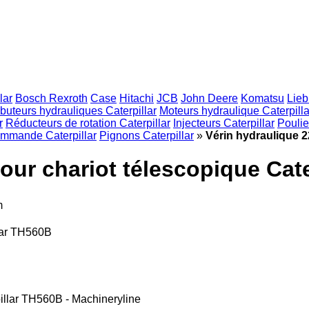
lar
Bosch Rexroth
Case
Hitachi
JCB
John Deere
Komatsu
Lieb
ibuteurs hydrauliques Caterpillar
Moteurs hydraulique Caterpilla
r
Réducteurs de rotation Caterpillar
Injecteurs Caterpillar
Poulie
ommande Caterpillar
Pignons Caterpillar
»
Vérin hydraulique 2
our chariot télescopique Cat
m
llar TH560B