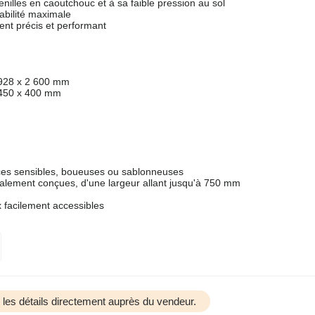
nilles en caoutchouc et à sa faible pression au sol
abilité maximale
nt précis et performant
2 928 x 2 600 mm
2 450 x 400 mm
faces sensibles, boueuses ou sablonneuses
cialement conçues, d'une largeur allant jusqu'à 750 mm
x facilement accessibles
us les détails directement auprès du vendeur.