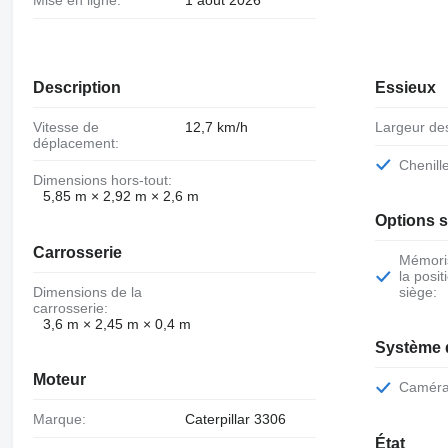
Description
Essieux
Vitesse de
12,7 km/h
Largeur de
déplacement:
Chenil
Dimensions hors-tout:
5,85 m × 2,92 m × 2,6 m
Options 
Carrosserie
Mémorisation de
la posit
Dimensions de la
siège:
carrosserie:
3,6 m × 2,45 m × 0,4 m
Système 
Moteur
Caméra
Marque:
Caterpillar 3306
État