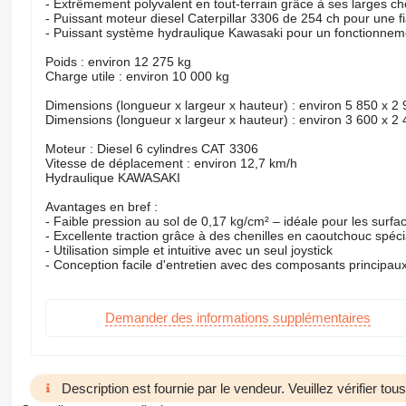
- Extrêmement polyvalent en tout-terrain grâce à ses larges che
- Puissant moteur diesel Caterpillar 3306 de 254 ch pour une fi
- Puissant système hydraulique Kawasaki pour un fonctionneme
Poids : environ 12 275 kg
Charge utile : environ 10 000 kg
Dimensions (longueur x largeur x hauteur) : environ 5 850 x 
Dimensions (longueur x largeur x hauteur) : environ 3 600 x 
Moteur : Diesel 6 cylindres CAT 3306
Vitesse de déplacement : environ 12,7 km/h
Hydraulique KAWASAKI
Avantages en bref :
- Faible pression au sol de 0,17 kg/cm² – idéale pour les sur
- Excellente traction grâce à des chenilles en caoutchouc spé
- Utilisation simple et intuitive avec un seul joystick
- Conception facile d'entretien avec des composants principau
Demander des informations supplémentaires
Description est fournie par le vendeur. Veuillez vérifier to