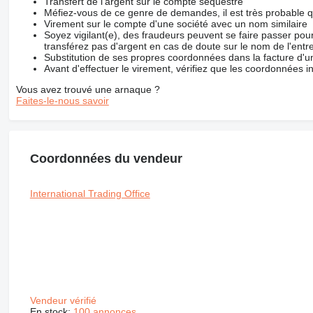
Transfert de l'argent sur le compte séquestre
Méfiez-vous de ce genre de demandes, il est très probable 
Virement sur le compte d'une société avec un nom similaire
Soyez vigilant(e), des fraudeurs peuvent se faire passer po
transférez pas d'argent en cas de doute sur le nom de l'entre
Substitution de ses propres coordonnées dans la facture d'un
Avant d'effectuer le virement, vérifiez que les coordonnées i
Vous avez trouvé une arnaque ?
Faites-le-nous savoir
Coordonnées du vendeur
International Trading Office
Vendeur vérifié
En stock:
100 annonces