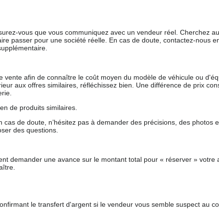
 assurez-vous que vous communiquez avec un vendeur réel. Cherchez au
aire passer pour une société réelle. En cas de doute, contactez-nous en 
supplémentaire.
 de vente afin de connaître le coût moyen du modèle de véhicule ou d'
férieur aux offres similaires, réfléchissez bien. Une différence de prix co
rie.
en de produits similaires.
 cas de doute, n’hésitez pas à demander des précisions, des photos 
oser des questions.
nt demander une avance sur le montant total pour « réserver » votre a
ître.
nfirmant le transfert d'argent si le vendeur vous semble suspect au c