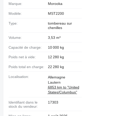
Marque:
Morooka
Modèle:
MST2200
Type:
tombereau sur
chenilles
Volume:
3,53 m³
Capacité de charge:
10 000 kg
Poids net à vide:
12 280 kg
Poids total en charge:
22 280 kg
Localisation:
Allemagne
Lautern
6853 km to "United
States/Columbus"
Identifiant dans le
17303
stock du vendeur:
Mise en ligne:
1 août 2026