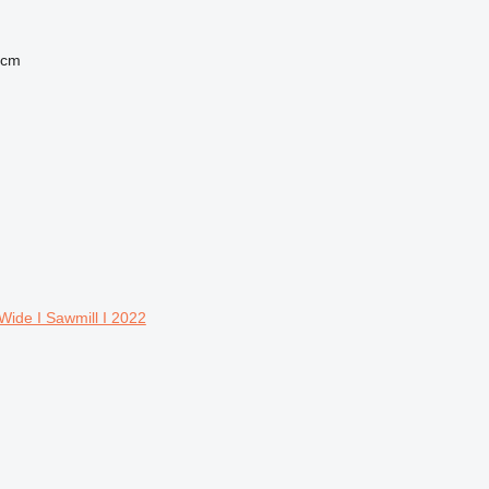
 cm
ide I Sawmill I 2022