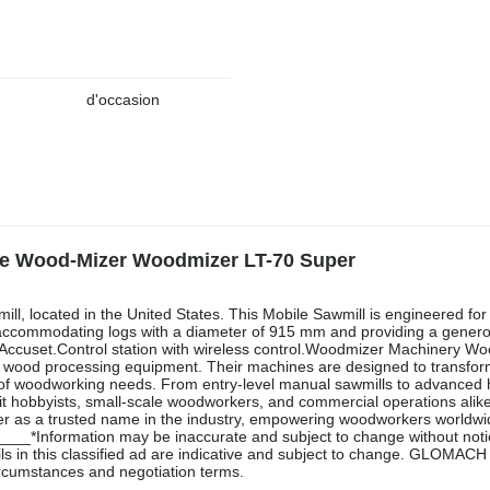
d'occasion
ile Wood-Mizer Woodmizer LT-70 Super
, located in the United States. This Mobile Sawmill is engineered for
, accommodating logs with a diameter of 915 mm and providing a genero
ccuset.Control station with wireless control.Woodmizer Machinery Wo
d wood processing equipment. Their machines are designed to transfor
ge of woodworking needs. From entry-level manual sawmills to advanced 
it hobbyists, small-scale woodworkers, and commercial operations alike
zer as a trusted name in the industry, empowering woodworkers worldwi
e.____*Information may be inaccurate and subject to change without noti
ils in this classified ad are indicative and subject to change. GLOMACH
 circumstances and negotiation terms.