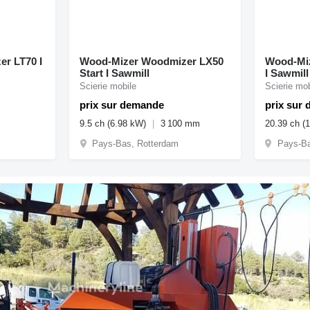
r LT70 I
Wood-Mizer Woodmizer LX50
Wood-Miz
Start I Sawmill
I Sawmill
Scierie mobile
Scierie mob
prix sur demande
prix sur
9.5 ch (6.98 kW)
3 100 mm
20.39 ch (
Pays-Bas, Rotterdam
Pays-Ba