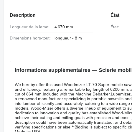
Description
État
Longueur de la lame:
4 670 mm
État:
Dimensions hors-tout:
longueur - 8 m
Informations supplémentaires — Scierie mob
We hereby offer this used Woodmizer LT-70 Super mobile sawmill
and efficiency, featuring a remarkable log length of 6200 mm
cut of 864 mm.Included with the Machine:Debarker.Lubemizer.A
a renowned manufacturer specializing in portable sawmills an
into lumber efficiently and accurately, catering to a wide ran
models, Wood-Mizer offers a diverse lineup of equipment to su
dedication to innovation and quality has established Wood-Mi
achieve their cutting and milling goals with precision and eas
description could have been automatically translated, and deta
verifying specifications or else.**Bidding is subject to specific
Made in: USA