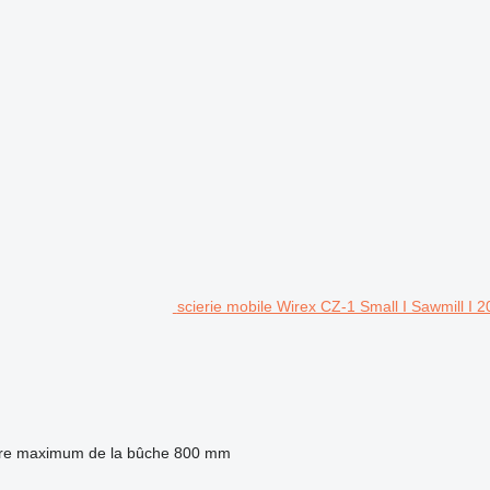
scierie mobile Wirex CZ-1 Small I Sawmill I 
re maximum de la bûche
800 mm