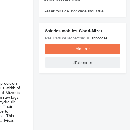
Réservoirs de stockage industriel
Scieries mobiles Wood-Mizer
Résultats de recherche:
10 annonces
Montrer
S'abonner
 precision
us width of
od-Mizer is
m raw logs
hydraulic
. Their
de to
ce. This
 advises