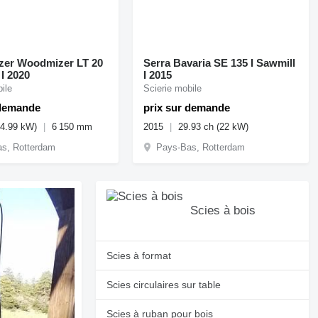
er Woodmizer LT 20
Serra Bavaria SE 135 I Sawmill
 I 2020
I 2015
ile
Scierie mobile
 demande
prix sur demande
14.99 kW)
6 150 mm
2015
29.93 ch (22 kW)
s, Rotterdam
Pays-Bas, Rotterdam
Scies à bois
Scies à format
Scies circulaires sur table
Scies à ruban pour bois