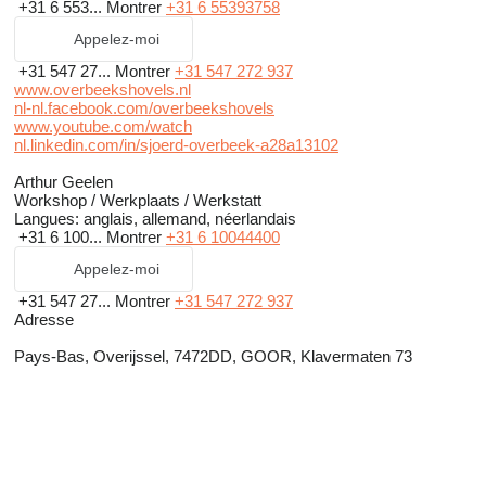
+31 6 553...
Montrer
+31 6 55393758
Appelez-moi
+31 547 27...
Montrer
+31 547 272 937
www.overbeekshovels.nl
nl-nl.facebook.com/overbeekshovels
www.youtube.com/watch
nl.linkedin.com/in/sjoerd-overbeek-a28a13102
Arthur Geelen
Workshop / Werkplaats / Werkstatt
Langues:
anglais, allemand, néerlandais
+31 6 100...
Montrer
+31 6 10044400
Appelez-moi
+31 547 27...
Montrer
+31 547 272 937
Adresse
Pays-Bas, Overijssel, 7472DD, GOOR, Klavermaten 73