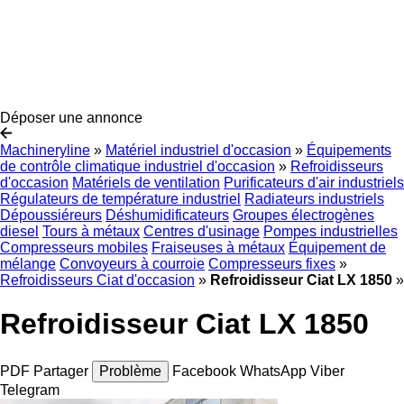
Déposer une annonce
Machineryline
»
Matériel industriel d'occasion
»
Équipements
de contrôle climatique industriel d'occasion
»
Refroidisseurs
d'occasion
Matériels de ventilation
Purificateurs d'air industriels
Régulateurs de température industriel
Radiateurs industriels
Dépoussiéreurs
Déshumidificateurs
Groupes électrogènes
diesel
Tours à métaux
Centres d'usinage
Pompes industrielles
Compresseurs mobiles
Fraiseuses à métaux
Équipement de
mélange
Convoyeurs à courroie
Compresseurs fixes
»
Refroidisseurs Ciat d'occasion
»
Refroidisseur Ciat LX 1850
»
Refroidisseur Ciat LX 1850
PDF
Partager
Problème
Facebook
WhatsApp
Viber
Telegram