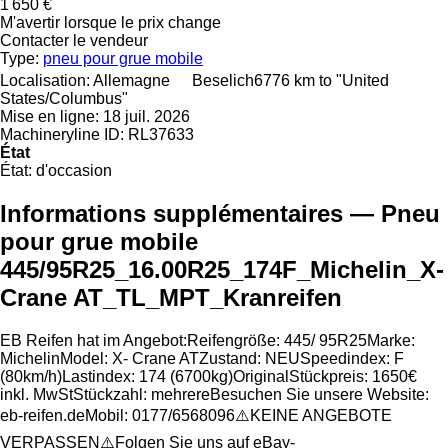
1 650 €
M'avertir lorsque le prix change
Contacter le vendeur
Type:
pneu pour grue mobile
Localisation:
Allemagne
Beselich
6776 km to "United
States/Columbus"
Mise en ligne:
18 juil. 2026
Machineryline ID:
RL37633
État
État:
d'occasion
Informations supplémentaires — Pneu
pour grue mobile
445/95R25_16.00R25_174F_Michelin_X-
Crane AT_TL_MPT_Kranreifen
EB Reifen hat im Angebot:Reifengröße: 445/ 95R25Marke:
MichelinModel: X- Crane ATZustand: NEUSpeedindex: F
(80km/h)Lastindex: 174 (6700kg)OriginalStückpreis: 1650€
inkl. MwStStückzahl: mehrereBesuchen Sie unsere Website:
eb-reifen.deMobil: 0177/6568096⚠️KEINE ANGEBOTE
VERPASSEN⚠️Folgen Sie uns auf eBay-