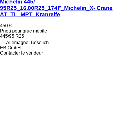
Michelin 445/
95R25_16.00R25_174F_Michelin_X- Crane
AT_TL_MPT_Kranreife
450 €
Pneu pour grue mobile
445/95 R25
Allemagne, Beselich
EB GmbH
Contacter le vendeur