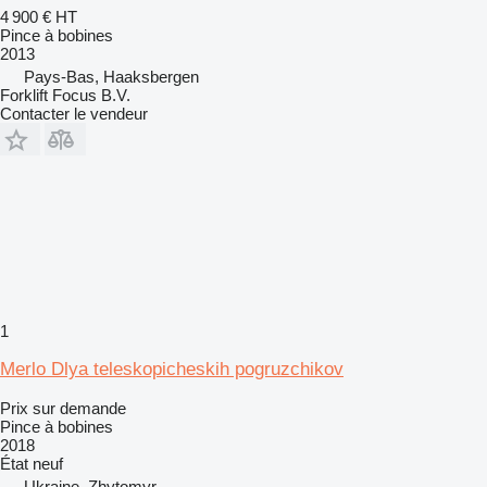
4 900 €
HT
Pince à bobines
2013
Pays-Bas, Haaksbergen
Forklift Focus B.V.
Contacter le vendeur
1
Merlo Dlya teleskopicheskih pogruzchikov
Prix sur demande
Pince à bobines
2018
État
neuf
Ukraine, Zhytomyr