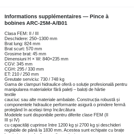
Informations supplémentaires — Pince à
bobines ARC-25M-A/B01
Clasa FEM: II / III
Deschidere: 250–1300 mm
Brat lung: 824 mm
Brat scurt: 570 mm
Grosime brat: 45 mm
Dimensiuni H × W: 840×235 mm
CGV: 345 mm
CGH: 295 / 330 mm
ET: 210 / 250 mm
Greutate serviciu: 730 / 748 kg
Gama de clampuri hidraulice oferă o soluție profesională pentru
manipularea materialelor fără paleți – baloți de hârtie
textile
cauciuc sau alte materiale ambalate. Construcția robustă și
componentele hidraulice performante asigură o prindere fermă
protejând în același timp încărcătura
Modelele sunt disponibile pentru diferite clase FEM (II
III și IV)
cu capacități cuprinse între 1200 kg și 2700 kg și deschideri
reglabile de până la 1830 mm. Acestea sunt echipate cu brațe