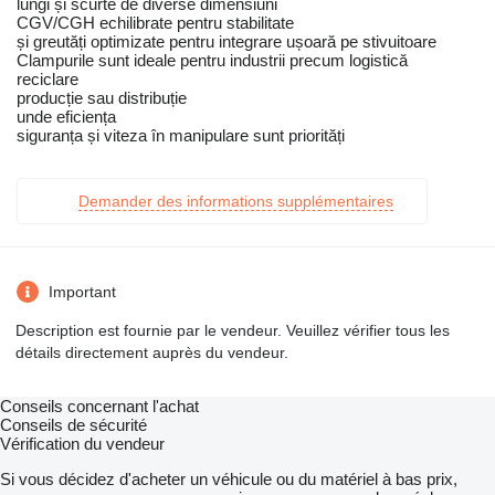
lungi și scurte de diverse dimensiuni
CGV/CGH echilibrate pentru stabilitate
și greutăți optimizate pentru integrare ușoară pe stivuitoare
Clampurile sunt ideale pentru industrii precum logistică
reciclare
producție sau distribuție
unde eficiența
siguranța și viteza în manipulare sunt priorități
Demander des informations supplémentaires
Important
Description est fournie par le vendeur. Veuillez vérifier tous les
détails directement auprès du vendeur.
Conseils concernant l'achat
Conseils de sécurité
Vérification du vendeur
Si vous décidez d'acheter un véhicule ou du matériel à bas prix,