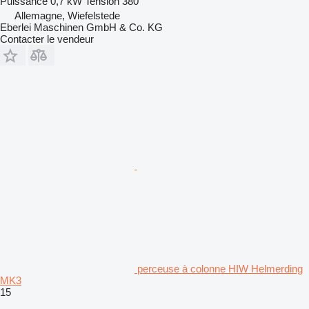
Puissance
0,7 kW
Tension
380
Allemagne, Wiefelstede
Eberlei Maschinen GmbH & Co. KG
Contacter le vendeur
perceuse à colonne HIW Helmerding
MK3
15