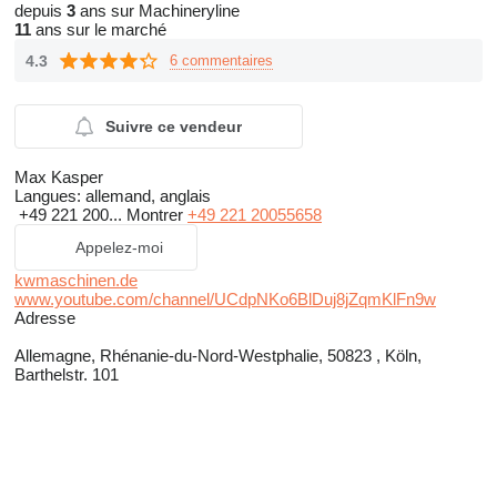
depuis
3
ans sur Machineryline
11
ans sur le marché
4.3
6 commentaires
Suivre ce vendeur
Max Kasper
Langues:
allemand, anglais
+49 221 200...
Montrer
+49 221 20055658
Appelez-moi
kwmaschinen.de
www.youtube.com/channel/UCdpNKo6BlDuj8jZqmKlFn9w
Adresse
Allemagne, Rhénanie-du-Nord-Westphalie, 50823 , Köln,
Barthelstr. 101