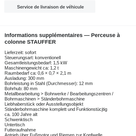
Service de livraison de véhicule
Informations supplémentaires — Perceuse à
colonne STAUFFER
Lieferzeit: sofort
Steuerungsart: konventionell
Gesamtleistungsbedarf: 1,5 kW
Maschinengewicht ca: 1,2 t
Raumbedarf ca: 0,6 × 0,7 × 2,1 m
Ausladung: 300 mm
Bohrleistung in Stahl (Durchmesser): 12 mm
Bohrhub: 80 mm
Metallbearbeitung > Bohrwerke / Bearbeitungszentren /
Bohrmaschinen > Ständerbohrmaschine
Liebhaberstück oder Ausstellungsobjekt
Ständerbohrmaschine komplett und Funktionstücjtig
ca. 100 Jahre alt
Schwenktisch
Untertisch
Futteraufnahme
Antrieb über Fußmotor und Riemen zur Kopfwelle