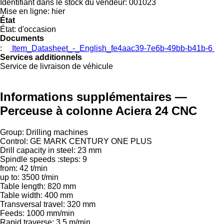
Identifiant dans le stock du vendeur:
001023
Mise en ligne:
hier
État
État:
d'occasion
Documents
:
Item_Datasheet_-_English_fe4aac39-7e6b-49bb-b41b-6
Services additionnels
Service de livraison de véhicule
Informations supplémentaires —
Perceuse à colonne Aciera 24 CNC
Group: Drilling machines
Control: GE MARK CENTURY ONE PLUS
Drill capacity in steel: 23 mm
Spindle speeds :steps: 9
from: 42 t/min
up to: 3500 t/min
Table length: 820 mm
Table width: 400 mm
Transversal travel: 320 mm
Feeds: 1000 mm/min
Rapid traverse: 3.5 m/min