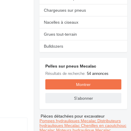
Chargeuses sur pneus
Demander plus de
photos
Nacelles à ciseaux
Grues tout-terrain
Bulldozers
Pelles sur pneus Mecalac
Résultats de recherche:
54 annonces
Montrer
S'abonner
Pièces détachées pour excavateur
Pompes hydrauliques Mecalac
Distributeurs
hydrauliques Mecalac
Chenilles en caoutchouc
Mecalac
Moteurs hydraulique Mecalac