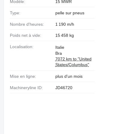
Modèle:
15 MWR
Type:
pelle sur pneus
Nombre d'heures:
1 190 m/h
Poids net à vide:
15 458 kg
Localisation:
Italie
Bra
7072 km to "United
States/Columbus"
Mise en ligne:
plus d'un mois
Machineryline ID:
JD46720