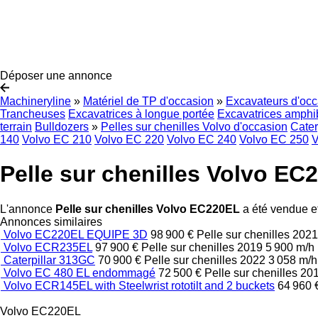
Déposer une annonce
Machineryline
»
Matériel de TP d'occasion
»
Excavateurs d'occ
Trancheuses
Excavatrices à longue portée
Excavatrices amphi
terrain
Bulldozers
»
Pelles sur chenilles Volvo d'occasion
Cater
140
Volvo EC 210
Volvo EC 220
Volvo EC 240
Volvo EC 250
V
Pelle sur chenilles Volvo EC
L'annonce
Pelle sur chenilles Volvo EC220EL
a été vendue et
Annonces similaires
Volvo EC220EL EQUIPE 3D
98 900 €
Pelle sur chenilles
202
Volvo ECR235EL
97 900 €
Pelle sur chenilles
2019
5 900 m/h
Caterpillar 313GC
70 900 €
Pelle sur chenilles
2022
3 058 m/
Volvo EC 480 EL endommagé
72 500 €
Pelle sur chenilles
20
Volvo ECR145EL with Steelwrist rototilt and 2 buckets
64 960 
Volvo EC220EL