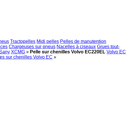
pneus
Tractopelles
Midi pelles
Pelles de manutention
ices
Chargeuses sur pneus
Nacelles à ciseaux
Grues tout-
Sany
XCMG
»
Pelle sur chenilles Volvo EC220EL
Volvo EC
es sur chenilles Volvo EC
»