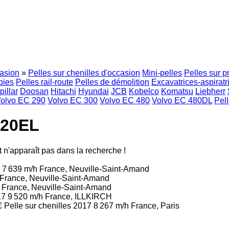
asion
»
Pelles sur chenilles d'occasion
Mini-pelles
Pelles sur 
bies
Pelles rail-route
Pelles de démolition
Excavatrices-aspiratr
pillar
Doosan
Hitachi
Hyundai
JCB
Kobelco
Komatsu
Liebherr
olvo EC 290
Volvo EC 300
Volvo EC 480
Volvo EC 480DL
Pell
220EL
 n'apparaît pas dans la recherche !
1
7 639 m/h
France, Neuville-Saint-Amand
France, Neuville-Saint-Amand
h
France, Neuville-Saint-Amand
17
9 520 m/h
France, ILLKIRCH
€
Pelle sur chenilles
2017
8 267 m/h
France, Paris