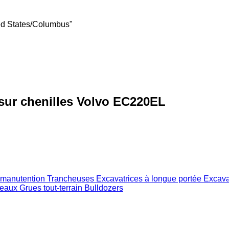
ed States/Columbus"
sur chenilles Volvo EC220EL
 manutention
Trancheuses
Excavatrices à longue portée
Excava
seaux
Grues tout-terrain
Bulldozers