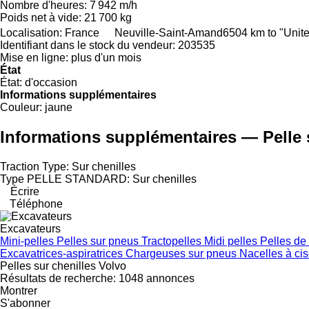
Nombre d'heures:
7 942 m/h
Poids net à vide:
21 700 kg
Localisation:
France
Neuville-Saint-Amand
6504 km to "Unit
Identifiant dans le stock du vendeur:
203535
Mise en ligne:
plus d'un mois
État
État:
d'occasion
Informations supplémentaires
Couleur:
jaune
Informations supplémentaires — Pelle 
Traction Type: Sur chenilles
Type PELLE STANDARD: Sur chenilles
Écrire
Téléphone
Excavateurs
Mini-pelles
Pelles sur pneus
Tractopelles
Midi pelles
Pelles de
Excavatrices-aspiratrices
Chargeuses sur pneus
Nacelles à ci
Pelles sur chenilles Volvo
Résultats de recherche:
1048 annonces
Montrer
S'abonner