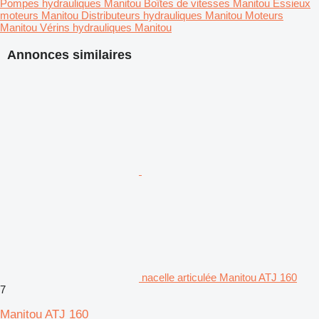
Pompes hydrauliques Manitou
Boîtes de vitesses Manitou
Essieux
moteurs Manitou
Distributeurs hydrauliques Manitou
Moteurs
Manitou
Vérins hydrauliques Manitou
Annonces similaires
nacelle articulée Manitou ATJ 160
7
Manitou ATJ 160