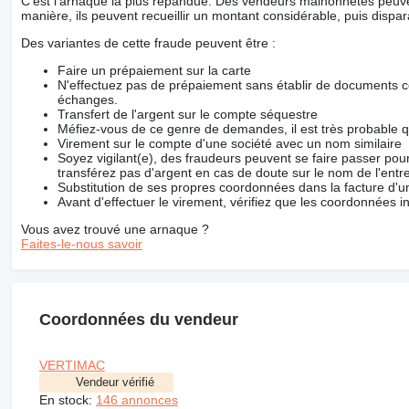
C'est l'arnaque la plus répandue. Des vendeurs malhonnêtes peuve
manière, ils peuvent recueillir un montant considérable, puis dispara
Des variantes de cette fraude peuvent être :
Faire un prépaiement sur la carte
N'effectuez pas de prépaiement sans établir de documents co
échanges.
Transfert de l'argent sur le compte séquestre
Méfiez-vous de ce genre de demandes, il est très probable 
Virement sur le compte d'une société avec un nom similaire
Soyez vigilant(e), des fraudeurs peuvent se faire passer po
transférez pas d'argent en cas de doute sur le nom de l'entre
Substitution de ses propres coordonnées dans la facture d'un
Avant d'effectuer le virement, vérifiez que les coordonnées i
Vous avez trouvé une arnaque ?
Faites-le-nous savoir
Coordonnées du vendeur
VERTIMAC
Vendeur vérifié
En stock:
146 annonces