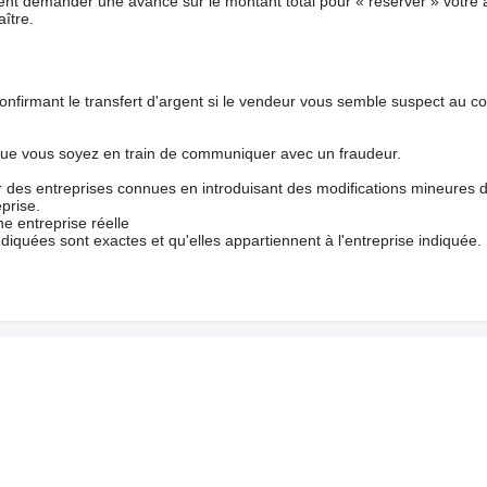
nt demander une avance sur le montant total pour « réserver » votre a
ître.
nfirmant le transfert d'argent si le vendeur vous semble suspect au c
que vous soyez en train de communiquer avec un fraudeur.
ur des entreprises connues en introduisant des modifications mineures 
prise.
e entreprise réelle
ndiquées sont exactes et qu'elles appartiennent à l'entreprise indiquée.