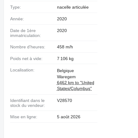
Type:
nacelle articulée
Année:
2020
Date de 1ère
2020
immatriculation:
Nombre d'heures:
458 m/h
Poids net à vide:
7 106 kg
Localisation:
Belgique
Waregem
6462 km to "United
States/Columbus"
Identifiant dans le
V28570
stock du vendeur:
Mise en ligne:
5 août 2026