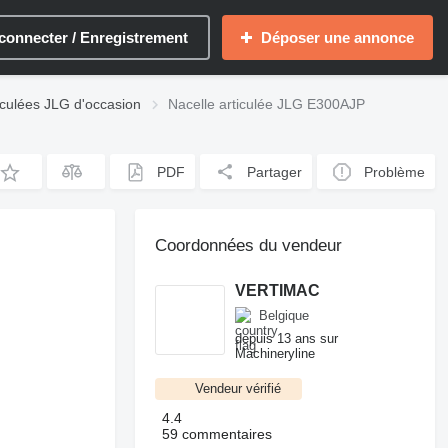
connecter / Enregistrement
Déposer une annonce
iculées JLG d'occasion
Nacelle articulée JLG E300AJP
PDF
Partager
Problème
Coordonnées du vendeur
VERTIMAC
Belgique
depuis 13 ans sur
Machineryline
Vendeur vérifié
4.4
59 commentaires