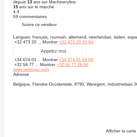
depuis
13
ans sur Machineryline
15
ans sur le marché
4.4
59 commentaires
Suivre ce vendeur
Langues:
français, roumain, allemand, néerlandais, italien, espa
+32 473 20 ...
Montrer
+32 473 20 91 84
Appelez-moi
+34 674 01 ...
Montrer
+34 674 01 69 09
+32 56 77 ...
Montrer
+32 56 77 26 66
www.vertimac.com
Adresse
Belgique, Flandre-Occidentale, 8790, Waregem, Industrielaan 3
Afficher la carte