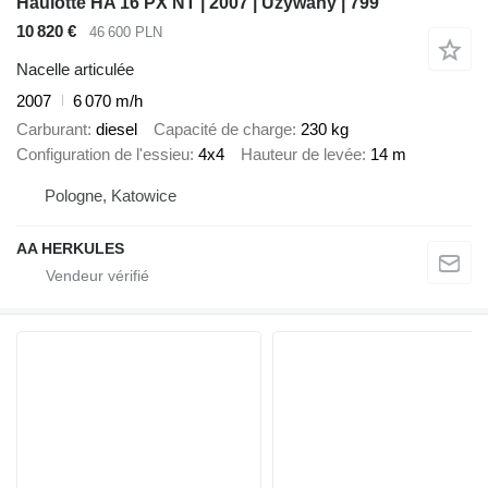
Haulotte HA 16 PX NT | 2007 | Używany | 799
10 820 €
46 600 PLN
Nacelle articulée
2007
6 070 m/h
Carburant
diesel
Capacité de charge
230 kg
Configuration de l'essieu
4x4
Hauteur de levée
14 m
Pologne, Katowice
AA HERKULES