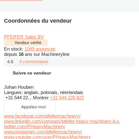
Coordonnées du vendeur
PFEIFER Sales BV
Vendeur vérifié
En stock:
1049 annonces
depuis
16
ans sur Machineryline
4.8
4 commentaires
Suivre ce vendeur
Johan Houben
Langues:
anglais, polonais, néerlandais
+31 544 22...
Montrer
+31 544 228 822
Appelez-moi
www.facebook.com/pfeifermachinery/
www.linkedin.com/company/pfeifer-heavy-machinery-b.v.
twitter.com/PHeavyMachinery
www.instagram.com/pfeifermachinery/
www.youtube.com/user/PHeavyMachinery