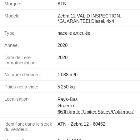
Marque:
ATN
Modèle:
Zebra 12 VALID INSPECTION,
*GUARANTEE! Diesel, 4x4
Type:
nacelle articulée
Année:
2020
Date de 1ère
2020
immatriculation:
Nombre d'heures:
1 038 m/h
Poids net à vide:
5 250 kg
Localisation:
Pays-Bas
Groenlo
6600 km to "United States/Columbus"
Identifiant dans le stock
ATN - Zebra 12 - 60462
du vendeur: