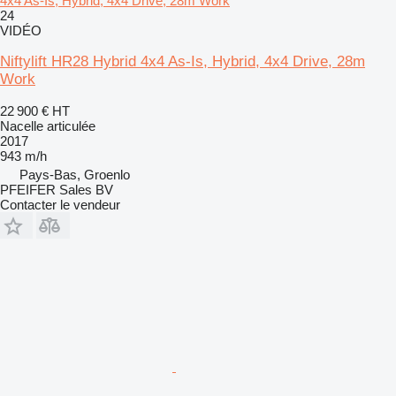
4x4 As-Is, Hybrid, 4x4 Drive, 28m Work
24
VIDÉO
Niftylift HR28 Hybrid 4x4 As-Is, Hybrid, 4x4 Drive, 28m
Work
22 900 €
HT
Nacelle articulée
2017
943 m/h
Pays-Bas, Groenlo
PFEIFER Sales BV
Contacter le vendeur