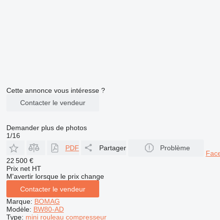
Cette annonce vous intéresse ?
Contacter le vendeur
Demander plus de photos
1/16
PDF
Partager
Problème
Fac
22 500 €
Prix net HT
M'avertir lorsque le prix change
Contacter le vendeur
Marque:
BOMAG
Modèle:
BW80-AD
Type:
mini rouleau compresseur