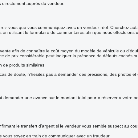
ails directement auprès du vendeur.
surez-vous que vous communiquez avec un vendeur réel. Cherchez autant
s en utilisant le formulaire de commentaires afin que nous effectuions 
 vente afin de connaître le coût moyen du modèle de véhicule ou d'équip
rence de prix considérable peut indiquer la présence de défauts cachés o
n de produits similaires.
s de doute, n’hésitez pas à demander des précisions, des photos et de
demander une avance sur le montant total pour « réserver » votre acha
firmant le transfert d'argent si le vendeur vous semble suspect au co
ue vous soyez en train de communiquer avec un fraudeur.