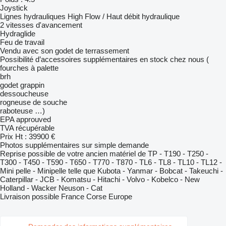
Joystick
Lignes hydrauliques High Flow / Haut débit hydraulique
2 vitesses d'avancement
Hydraglide
Feu de travail
Vendu avec son godet de terrassement
Possibilité d’accessoires supplémentaires en stock chez nous (
fourches à palette
brh
godet grappin
dessoucheuse
rogneuse de souche
raboteuse …)
EPA approuved
TVA récupérable
Prix Ht : 39900 €
Photos supplémentaires sur simple demande
Reprise possible de votre ancien matériel de TP - T190 - T250 -
T300 - T450 - T590 - T650 - T770 - T870 - TL6 - TL8 - TL10 - TL12 -
Mini pelle - Minipelle telle que Kubota - Yanmar - Bobcat - Takeuchi -
Caterpillar - JCB - Komatsu - Hitachi - Volvo - Kobelco - New
Holland - Wacker Neuson - Cat
Livraison possible France Corse Europe