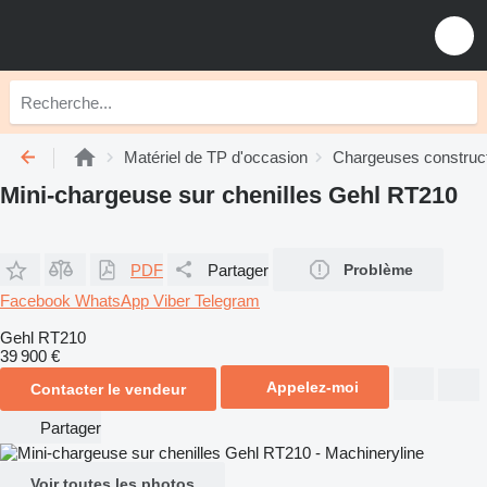
Matériel de TP d'occasion
Chargeuses construct
Mini-chargeuse sur chenilles Gehl RT210
PDF
Partager
Problème
Facebook
WhatsApp
Viber
Telegram
Gehl RT210
39 900 €
Appelez-moi
Contacter le vendeur
Partager
Voir toutes les photos