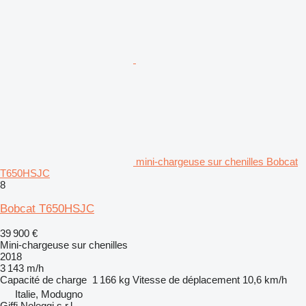
mini-chargeuse sur chenilles Bobcat
T650HSJC
8
Bobcat T650HSJC
39 900 €
Mini-chargeuse sur chenilles
2018
3 143 m/h
Capacité de charge
1 166 kg
Vitesse de déplacement
10,6 km/h
Italie, Modugno
Giffi Noleggi s.r.l.