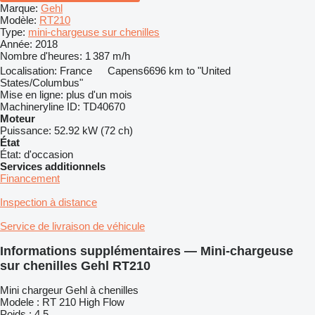
Marque:
Gehl
Modèle:
RT210
Type:
mini-chargeuse sur chenilles
Année:
2018
Nombre d'heures:
1 387 m/h
Localisation:
France
Capens
6696 km to "United
States/Columbus"
Mise en ligne:
plus d'un mois
Machineryline ID:
TD40670
Moteur
Puissance:
52.92 kW (72 ch)
État
État:
d'occasion
Services additionnels
Financement
Inspection à distance
Service de livraison de véhicule
Informations supplémentaires — Mini-chargeuse
sur chenilles Gehl RT210
Mini chargeur Gehl à chenilles
Modele : RT 210 High Flow
Poids : 4.5