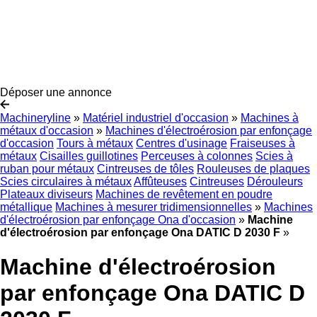
Déposer une annonce
Machineryline
»
Matériel industriel d'occasion
»
Machines à
métaux d'occasion
»
Machines d'électroérosion par enfonçage
d'occasion
Tours à métaux
Centres d'usinage
Fraiseuses à
métaux
Cisailles guillotines
Perceuses à colonnes
Scies à
ruban pour métaux
Cintreuses de tôles
Rouleuses de plaques
Scies circulaires à métaux
Affûteuses
Cintreuses
Dérouleurs
Plateaux diviseurs
Machines de revêtement en poudre
métallique
Machines à mesurer tridimensionnelles
»
Machines
d'électroérosion par enfonçage Ona d'occasion
»
Machine
d'électroérosion par enfonçage Ona DATIC D 2030 F
»
Machine d'électroérosion
par enfonçage Ona DATIC D