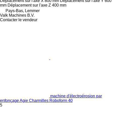
Déplacement sur l'axe X
800 mm
Déplacement sur l'axe Y
600
mm
Déplacement sur l'axe Z
400 mm
Pays-Bas, Lemmer
Valk Machines B.V.
Contacter le vendeur
machine d'électroérosion par
enfonçage Agie Charmilles Roboform 40
5