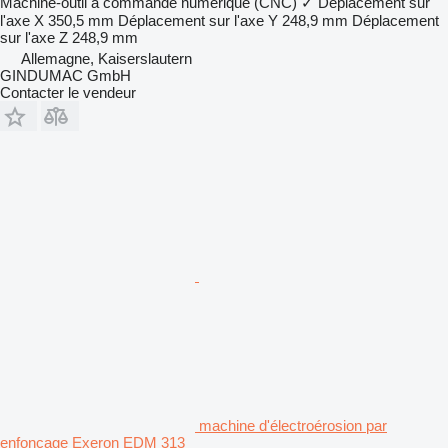
Machine-outil à commande numérique (CNC)
✓
Déplacement sur
l'axe X
350,5 mm
Déplacement sur l'axe Y
248,9 mm
Déplacement
sur l'axe Z
248,9 mm
Allemagne, Kaiserslautern
GINDUMAC GmbH
Contacter le vendeur
machine d'électroérosion par
enfonçage Exeron EDM 313