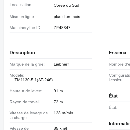
Localisation:
Corée du Sud
Mise en ligne:
plus d'un mois
Machineryline ID:
ZF48347
Description
Essieux
Marque de la grue:
Liebherr
Nombre d'
Modèle:
Configuration de
LTM1130-5.1(AT-246)
l'essieu:
Hauteur de levée:
91 m
État
Rayon de travail:
72 m
État:
Vitesse de levage de
128 m/min
la charge:
Informat
Vitesse de
85 km/h