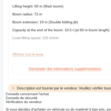
Lifting height: 60 m (Main boom)
Boom radius: 72 m
Boom extension: 19 m (Double folding jib)
Capacity at the end of the boom: 10.5 t (at 60 m boom length)
Load-lifting speed: 110 m/min
Speed: 85 km/h
Counterweight: 42,000 kg (Max)
Afficher tout le texte
Demander des informations supplémentaires
Overall dimensions: 14,805 mm x 2,750 mm x 4,000 mm
Load capacity: 130,000 kg
Net weight: 60,000 kg (Operating weight in transit)
Description est fournie par le vendeur. Veuillez vérifier to
Gross weight: 94670 kg
Conseils concernant l'achat
Conseils de sécurité
Vérification du vendeur
Si vous décidez d'acheter un véhicule ou du matériel à bas prix,
Engine mark: Liebherr