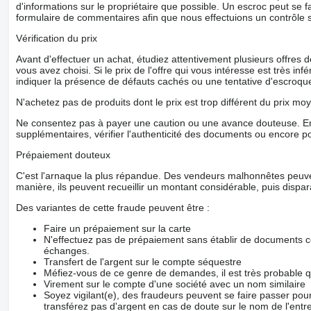
d'informations sur le propriétaire que possible. Un escroc peut se f
formulaire de commentaires afin que nous effectuions un contrôle 
Engine model: D946A7-04
Vérification du prix
Fuel: Diesel
Avant d'effectuer un achat, étudiez attentivement plusieurs offres
Power: 370 kW (503 hp)
vous avez choisi. Si le prix de l'offre qui vous intéresse est très in
indiquer la présence de défauts cachés ou une tentative d'escroque
Engine type: In-line 6-cylinder
N'achetez pas de produits dont le prix est trop différent du prix moy
Number of cylinders: 6
Ne consentez pas à payer une caution ou une avance douteuse. En
Number of valves: 24
supplémentaires, vérifier l'authenticité des documents ou encore p
Euro(engine type): Tier 4 Final
Prépaiement douteux
C'est l'arnaque la plus répandue. Des vendeurs malhonnêtes peuve
manière, ils peuvent recueillir un montant considérable, puis dispara
Suspension: Hydro-pneumatic (Niveaumatik)
Des variantes de cette fraude peuvent être :
Number of axles: 5
Faire un prépaiement sur la carte
Axle configuration: 10x8x10
N'effectuez pas de prépaiement sans établir de documents co
échanges.
Transfert de l'argent sur le compte séquestre
Méfiez-vous de ce genre de demandes, il est très probable 
Virement sur le compte d'une société avec un nom similaire
Soyez vigilant(e), des fraudeurs peuvent se faire passer po
transférez pas d'argent en cas de doute sur le nom de l'entre