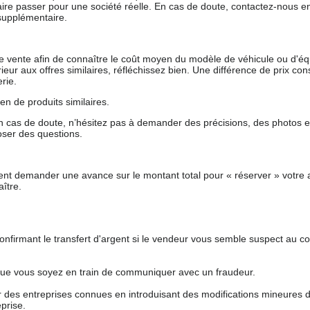
aire passer pour une société réelle. En cas de doute, contactez-nous en 
supplémentaire.
 de vente afin de connaître le coût moyen du modèle de véhicule ou d'
férieur aux offres similaires, réfléchissez bien. Une différence de prix co
rie.
en de produits similaires.
 cas de doute, n’hésitez pas à demander des précisions, des photos 
oser des questions.
nt demander une avance sur le montant total pour « réserver » votre a
ître.
nfirmant le transfert d'argent si le vendeur vous semble suspect au c
que vous soyez en train de communiquer avec un fraudeur.
ur des entreprises connues en introduisant des modifications mineures 
prise.