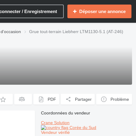
connecter / Enregistrement
Déposer une annonce
 d'occasion
Grue tout-terrain Liebherr LTM1130-5.1 (AT-246)
PDF
Partager
Problème
Coordonnées du vendeur
Crane Solution
Corée du Sud
Vendeur vérifié