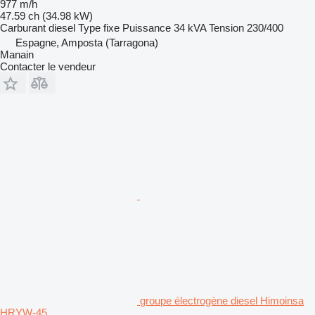
977 m/h
47.59 ch (34.98 kW)
Carburant
diesel
Type
fixe
Puissance
34 kVA
Tension
230/400
Espagne, Amposta (Tarragona)
Manain
Contacter le vendeur
groupe électrogène diesel Himoinsa
HRYW-45