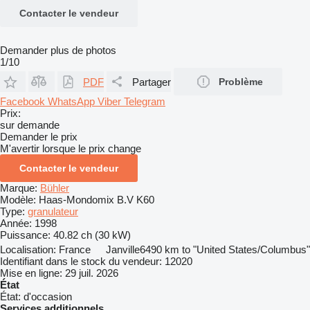
Contacter le vendeur
Demander plus de photos
1/10
PDF
Partager
Problème
Facebook
WhatsApp
Viber
Telegram
Prix:
sur demande
Demander le prix
M'avertir lorsque le prix change
Contacter le vendeur
Marque:
Bühler
Modèle:
Haas-Mondomix B.V K60
Type:
granulateur
Année:
1998
Puissance:
40.82 ch (30 kW)
Localisation:
France
Janville
6490 km to "United States/Columbus"
Identifiant dans le stock du vendeur:
12020
Mise en ligne:
29 juil. 2026
État
État:
d'occasion
Services additionnels