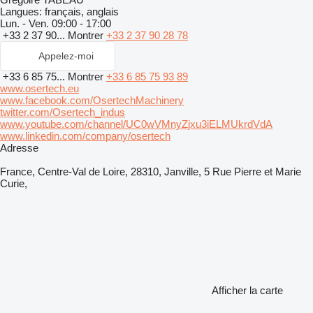
Langues:
français, anglais
Lun. - Ven.
09:00 - 17:00
+33 2 37 90...
Montrer
+33 2 37 90 28 78
Appelez-moi
+33 6 85 75...
Montrer
+33 6 85 75 93 89
www.osertech.eu
www.facebook.com/OsertechMachinery
twitter.com/Osertech_indus
www.youtube.com/channel/UC0wVMnyZjxu3iELMUkrdVdA
www.linkedin.com/company/osertech
Adresse
France, Centre-Val de Loire, 28310, Janville, 5 Rue Pierre et Marie
Curie,
Afficher la carte