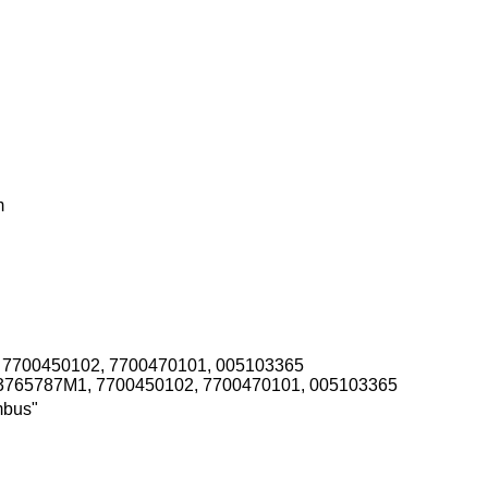
m
 7700450102, 7700470101, 005103365
3765787M1, 7700450102, 7700470101, 005103365
mbus"