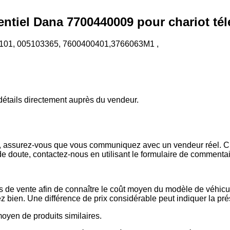
entiel Dana 7700440009 pour chariot té
101, 005103365, 7600400401,3766063M1 ,
s détails directement auprès du vendeur.
x, assurez-vous que vous communiquez avec un vendeur réel. Che
de doute, contactez-nous en utilisant le formulaire de commenta
es de vente afin de connaître le coût moyen du modèle de véhicul
issez bien. Une différence de prix considérable peut indiquer la 
 moyen de produits similaires.