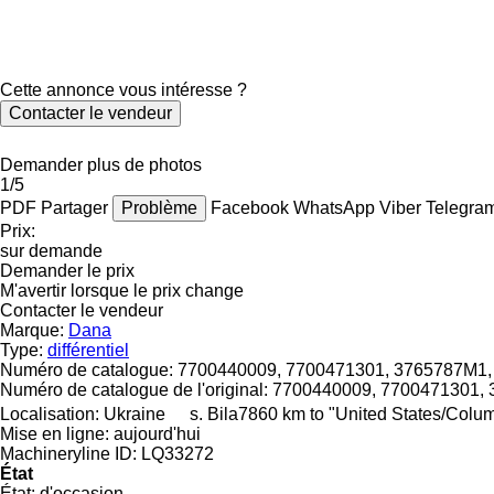
Cette annonce vous intéresse ?
Contacter le vendeur
Demander plus de photos
1/5
PDF
Partager
Problème
Facebook
WhatsApp
Viber
Telegra
Prix:
sur demande
Demander le prix
M'avertir lorsque le prix change
Contacter le vendeur
Marque:
Dana
Type:
différentiel
Numéro de catalogue:
7700440009, 7700471301, 3765787M1,
Numéro de catalogue de l'original:
7700440009, 7700471301, 
Localisation:
Ukraine
s. Bila
7860 km to "United States/Colu
Mise en ligne:
aujourd'hui
Machineryline ID:
LQ33272
État
État:
d'occasion