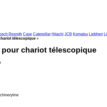
osch Rexroth
Case
Caterpillar
Hitachi
JCB
Komatsu
Liebherr
L
chariot télescopique
»
 pour chariot télescopique
m