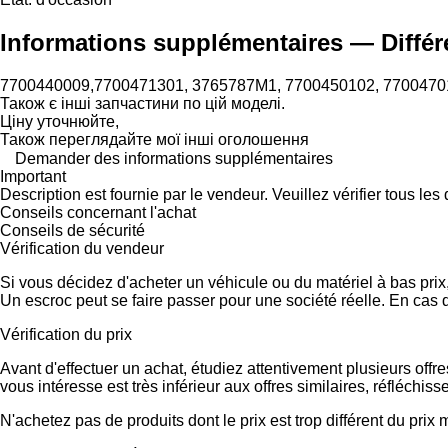
Informations supplémentaires — Différ
7700440009,7700471301, 3765787M1, 7700450102, 7700470
Також є інші запчастини по цій моделі.
Ціну уточнюйте,
Також переглядайте мої інші оголошення
Demander des informations supplémentaires
Important
Description est fournie par le vendeur. Veuillez vérifier tous le
Conseils concernant l'achat
Conseils de sécurité
Vérification du vendeur
Si vous décidez d'acheter un véhicule ou du matériel à bas pri
Un escroc peut se faire passer pour une société réelle. En cas 
Vérification du prix
Avant d'effectuer un achat, étudiez attentivement plusieurs offr
vous intéresse est très inférieur aux offres similaires, réfléch
N'achetez pas de produits dont le prix est trop différent du prix