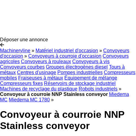
Déposer une annonce
Machineryline
»
Matériel industriel d'occasion
»
Convoyeurs
d'occasion
»
Convoyeurs à courroie d'occasion
Convoyeurs
agricoles
Convoyeurs à rouleaux
Convoyeurs à vis
Convoyeurs courbes
Groupes électrogènes diesel
Tours à
métaux
Centres d'usinage
Pompes industrielles
Compresseurs
mobiles
Fraiseuses à métaux
Équipement de mélange
Compresseurs fixes
Réservoirs de stockage industriel
Machines de recyclage du plastique
Robots industriels
»
Convoyeur à courroie NNP Stainless conveyor
Miedema
MC
Miedema MC 1780
»
Convoyeur à courroie NNP
Stainless conveyor