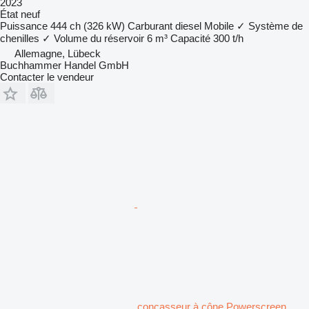
2023
État
neuf
Puissance
444 ch (326 kW)
Carburant
diesel
Mobile
✓
Système de
chenilles
✓
Volume du réservoir
6 m³
Capacité
300 t/h
Allemagne, Lübeck
Buchhammer Handel GmbH
Contacter le vendeur
concasseur à cône Powerscreen