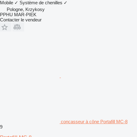
Mobile
✓
Système de chenilles
✓
Pologne, Krzykosy
PPHU MAR-PIEK
Contacter le vendeur
concasseur à cône Portafill MC-8
9