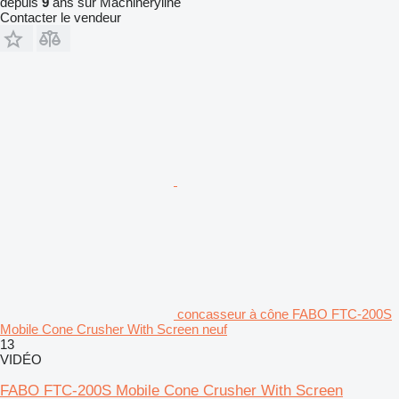
depuis
9
ans sur Machineryline
Contacter le vendeur
concasseur à cône FABO FTC-200S
Mobile Cone Crusher With Screen neuf
13
VIDÉO
FABO FTC-200S Mobile Cone Crusher With Screen