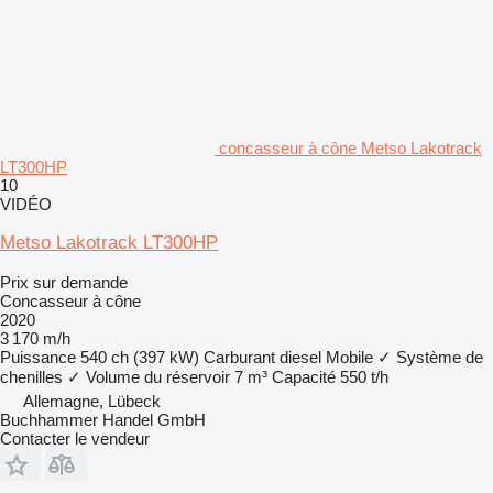
concasseur à cône Metso Lakotrack
LT300HP
10
VIDÉO
Metso Lakotrack LT300HP
Prix sur demande
Concasseur à cône
2020
3 170 m/h
Puissance
540 ch (397 kW)
Carburant
diesel
Mobile
✓
Système de
chenilles
✓
Volume du réservoir
7 m³
Capacité
550 t/h
Allemagne, Lübeck
Buchhammer Handel GmbH
Contacter le vendeur