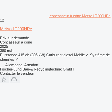
concasseur à cône Metso LT200HPe
12
Metso LT200HPe
Prix sur demande
Concasseur à cône
2025
380 m/h
Puissance
415 ch (305 kW)
Carburant
diesel
Mobile
✓
Système de
chenilles
✓
Allemagne, Arnsdorf
Fischer-Jung Bau-& Recyclingtechnik GmbH
Contacter le vendeur