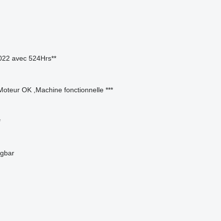
022 avec 524Hrs**
oteur OK ,Machine fonctionnelle ***
*
ügbar