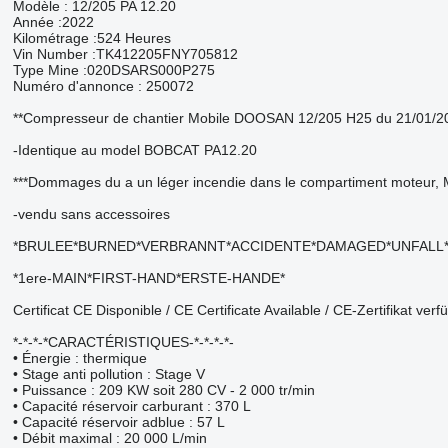
Modèle : 12/205 PA 12.20
Année :2022
Kilométrage :524 Heures
Vin Number :TK412205FNY705812
Type Mine :020DSARS000P275
Numéro d'annonce : 250072
**Compresseur de chantier Mobile DOOSAN 12/205 H25 du 21/01/2
-Identique au model BOBCAT PA12.20
***Dommages du a un léger incendie dans le compartiment moteur, M
-vendu sans accessoires
*BRULEE*BURNED*VERBRANNT*ACCIDENTE*DAMAGED*UNFALL
*1ere-MAIN*FIRST-HAND*ERSTE-HANDE*
Certificat CE Disponible / CE Certificate Available / CE-Zertifikat verf
*-*-*-*CARACTÉRISTIQUES-*-*-*-*-
• Énergie : thermique
• Stage anti pollution : Stage V
• Puissance : 209 KW soit 280 CV - 2 000 tr/min
• Capacité réservoir carburant : 370 L
• Capacité réservoir adblue : 57 L
• Débit maximal : 20 000 L/min