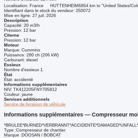
Localisation:
France
HUTTENHEIM
6854 km to "United States/Co
Identifiant dans le stock du vendeur:
250072
Mise en ligne:
27 juil. 2026
Description
Capacité:
20 m3/h
Pression:
12 bar
Citerne
Pression:
12 bar
Moteur
Marque:
Cummins
Puissance:
280 ch (206 kW)
Carburant:
diesel
Essieux
Nombre d'essieux
1
État
État:
accidenté
Informations supplémentaires
NIV:
TK412205FNY705812
Couleur:
jaune
Services additionnels
Service de livraison de véhicule
Informations supplémentaires — Compresseur mo
*BRULEE*BURNED*VERBRANNT*ACCIDENTE*DAMAGED*UNFALL
Type :Compresseur de chantier
Marque :DOOSAN / BOBCAT