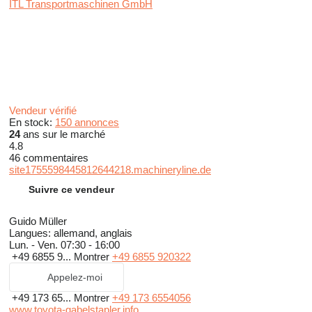
ITL Transportmaschinen GmbH
Vendeur vérifié
En stock:
150 annonces
24
ans sur le marché
4.8
46 commentaires
site1755598445812644218.machineryline.de
Suivre ce vendeur
Guido Müller
Langues:
allemand, anglais
Lun. - Ven.
07:30 - 16:00
+49 6855 9...
Montrer
+49 6855 920322
Appelez-moi
+49 173 65...
Montrer
+49 173 6554056
www.toyota-gabelstapler.info