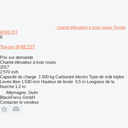
chariot élévateur à trois roues Toyota
8FBE15T
8
Toyota 8FBE15T
Prix sur demande
Chariot élévateur à trois roues
2017
2 970 m/h
Capacité de charge
1 500 kg
Carburant
électro
Type de mât
triplex
Levée libre
1 530 mm
Hauteur de levée
4,5 m
Longueur de la
fourche
1,2 m
Allemagne, Stuhr
BlackForxx GmbH
Contacter le vendeur