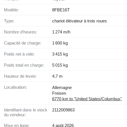
Modèle:
8FBE16T
Type:
chariot élévateur à trois roues
Nombre d'heures:
1 274 m/h
Capacité de charge:
1 600 kg
Poids net à vide:
3 415 kg
Poids total en charge:
5 015 kg
Hauteur de levée:
4,7 m
Localisation:
Allemagne
Freisen
6770 km to "United States/Columbus"
Identifiant dans le stock
2112009863
du vendeur:
Mise en ligne:
4 août 2026