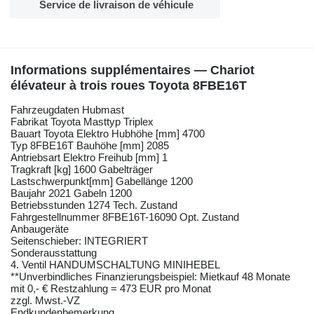
Service de livraison de véhicule
Informations supplémentaires — Chariot
élévateur à trois roues Toyota 8FBE16T
Fahrzeugdaten Hubmast
Fabrikat Toyota Masttyp Triplex
Bauart Toyota Elektro Hubhöhe [mm] 4700
Typ 8FBE16T Bauhöhe [mm] 2085
Antriebsart Elektro Freihub [mm] 1
Tragkraft [kg] 1600 Gabelträger
Lastschwerpunkt[mm] Gabellänge 1200
Baujahr 2021 Gabeln 1200
Betriebsstunden 1274 Tech. Zustand
Fahrgestellnummer 8FBE16T-16090 Opt. Zustand
Anbaugeräte
Seitenschieber: INTEGRIERT
Sonderausstattung
4. Ventil HANDUMSCHALTUNG MINIHEBEL
**Unverbindliches Finanzierungsbeispiel: Mietkauf 48 Monate
mit 0,- € Restzahlung = 473 EUR pro Monat
zzgl. Mwst.-VZ
Endkundenbemerkung