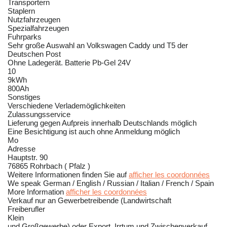
Transportern
Staplern
Nutzfahrzeugen
Spezialfahrzeugen
Fuhrparks
Sehr große Auswahl an Volkswagen Caddy und T5 der
Deutschen Post
Ohne Ladegerät. Batterie Pb-Gel 24V
10
9kWh
800Ah
Sonstiges
Verschiedene Verlademöglichkeiten
Zulassungsservice
Lieferung gegen Aufpreis innerhalb Deutschlands möglich
Eine Besichtigung ist auch ohne Anmeldung möglich
Mo
Adresse
Hauptstr. 90
76865 Rohrbach ( Pfalz )
Weitere Informationen finden Sie auf
afficher les coordonnées
We speak German / English / Russian / Italian / French / Spain
More Information
afficher les coordonnées
Verkauf nur an Gewerbetreibende (Landwirtschaft
Freiberufler
Klein
und Großgewerbe) oder Export. Irrtum und Zwischenverkauf