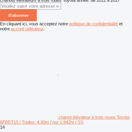
chariots élévateurs à trois roues
Toyota
année: de 2011 à 2017
S'abonner
En cliquant ici, vous acceptez notre
politique de confidentialité
et
notre
accord utilisateur
.
chariot élévateur à trois roues Toyota
8FBET15 / Triplex: 4.30m / nur 1.842h! / SS
14