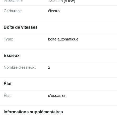
Puissance:
12.24 ch (9 kW)
Carburant:
électro
Boîte de vitesses
Type:
boîte automatique
Essieux
Nombre d'essieux:
2
État
État:
d'occasion
Informations supplémentaires