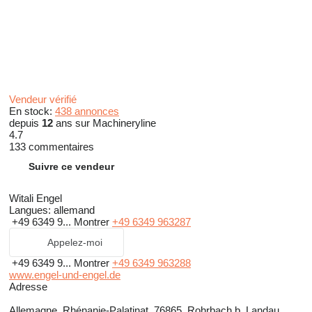
Vendeur vérifié
En stock:
438 annonces
depuis
12
ans sur Machineryline
4.7
133 commentaires
Suivre ce vendeur
Witali Engel
Langues:
allemand
+49 6349 9...
Montrer
+49 6349 963287
Appelez-moi
+49 6349 9...
Montrer
+49 6349 963288
www.engel-und-engel.de
Adresse
Allemagne, Rhénanie-Palatinat, 76865, Rohrbach b. Landau,