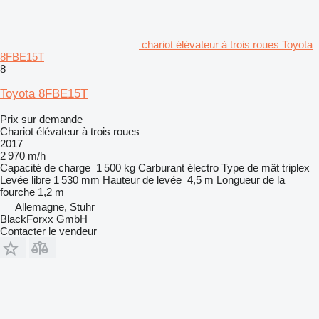
chariot élévateur à trois roues Toyota
8FBE15T
8
Toyota 8FBE15T
Prix sur demande
Chariot élévateur à trois roues
2017
2 970 m/h
Capacité de charge
1 500 kg
Carburant
électro
Type de mât
triplex
Levée libre
1 530 mm
Hauteur de levée
4,5 m
Longueur de la
fourche
1,2 m
Allemagne, Stuhr
BlackForxx GmbH
Contacter le vendeur