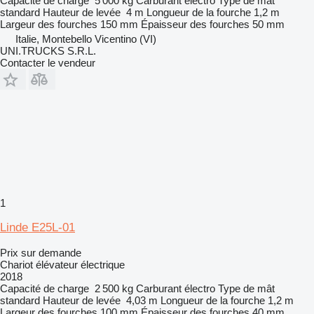
Capacité de charge
5 000 kg
Carburant
électro
Type de mât
standard
Hauteur de levée
4 m
Longueur de la fourche
1,2 m
Largeur des fourches
150 mm
Épaisseur des fourches
50 mm
Italie, Montebello Vicentino (VI)
UNI.TRUCKS S.R.L.
Contacter le vendeur
1
Linde E25L-01
Prix sur demande
Chariot élévateur électrique
2018
Capacité de charge
2 500 kg
Carburant
électro
Type de mât
standard
Hauteur de levée
4,03 m
Longueur de la fourche
1,2 m
Largeur des fourches
100 mm
Épaisseur des fourches
40 mm