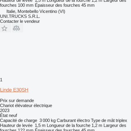
Hauteur de levée
1,5 m
Longueur de la fourche
1,2 m
Largeur des
fourches
100 mm
Épaisseur des fourches
45 mm
Italie, Montebello Vicentino (VI)
UNI.TRUCKS S.R.L.
Contacter le vendeur
1
Linde E30SH
Prix sur demande
Chariot élévateur électrique
2023
État
neuf
Capacité de charge
3 000 kg
Carburant
électro
Type de mât
triplex
Hauteur de levée
1,5 m
Longueur de la fourche
1,2 m
Largeur des
fourches
122 mm
Épaisseur des fourches
45 mm