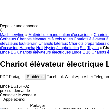
Déposer une annonce
Machineryline
»
Matériel de manutention d'occasion
»
Chariots
Gerbeurs
Chariots élévateurs à trois roues
Chariots élévateur à
élévateurs tout-terrain
Chariots latéraux
Chariots préparateurs
d'occasion
Hangcha
Heli
Hyster
Jungheinrich
Still
Toyota
»
Cha
Linde EG
Chariots élévateurs électriques Linde E 16
Chariots é
Chariot élévateur électrique
PDF
Partager
Problème
Facebook
WhatsApp
Viber
Telegra
Linde EG16P-02
prix sur demande
Contacter le vendeur
Appelez-moi
Partager