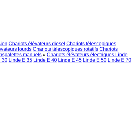
sion
Chariots élévateurs diesel
Chariots télescopiques
évateurs lourds
Chariots télescopiques rotatifs
Chariots
nspalettes manuels
»
Chariots élévateurs électriques Linde
E 30
Linde E 35
Linde E 40
Linde E 45
Linde E 50
Linde E 70