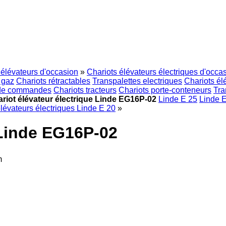
 élévateurs d'occasion
»
Chariots élévateurs électriques d'occa
 gaz
Chariots rétractables
Transpalettes electriques
Chariots él
 de commandes
Chariots tracteurs
Chariots porte-conteneurs
Tra
riot élévateur électrique Linde EG16P-02
Linde E 25
Linde 
lévateurs électriques Linde E 20
»
 Linde EG16P-02
m