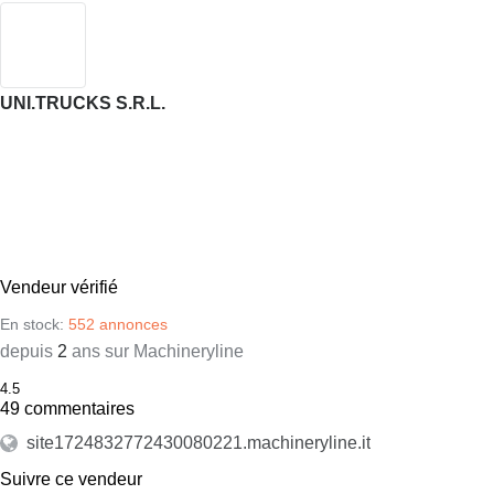
UNI.TRUCKS S.R.L.
Vendeur vérifié
En stock:
552 annonces
depuis
2
ans sur Machineryline
4.5
49 commentaires
site1724832772430080221.machineryline.it
Suivre ce vendeur