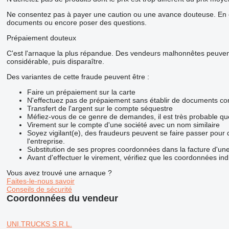
Ne consentez pas à payer une caution ou une avance douteuse. En ca
documents ou encore poser des questions.
Prépaiement douteux
C'est l'arnaque la plus répandue. Des vendeurs malhonnêtes peuvent 
considérable, puis disparaître.
Des variantes de cette fraude peuvent être :
Faire un prépaiement sur la carte
N'effectuez pas de prépaiement sans établir de documents con
Transfert de l'argent sur le compte séquestre
Méfiez-vous de ce genre de demandes, il est très probable q
Virement sur le compte d'une société avec un nom similaire
Soyez vigilant(e), des fraudeurs peuvent se faire passer pour
l'entreprise.
Substitution de ses propres coordonnées dans la facture d'une
Avant d'effectuer le virement, vérifiez que les coordonnées ind
Vous avez trouvé une arnaque ?
Faites-le-nous savoir
Conseils de sécurité
Coordonnées du vendeur
UNI.TRUCKS S.R.L.