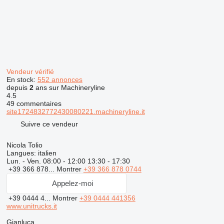
Vendeur vérifié
En stock:
552 annonces
depuis
2
ans sur Machineryline
4.5
49 commentaires
site1724832772430080221.machineryline.it
Suivre ce vendeur
Nicola Tolio
Langues:
italien
Lun. - Ven.
08:00 - 12:00 13:30 - 17:30
+39 366 878...
Montrer
+39 366 878 0744
Appelez-moi
+39 0444 4...
Montrer
+39 0444 441356
www.unitrucks.it
Gianluca