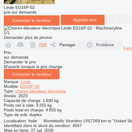
Linde EG16P-02
prix sur demande
Appelez-moi
Contacter le vendeur
1/1
Demander plus de photos
PDF
Partager
Problème
Fac
Prix:
sur demande
Demander le prix
M'avertir lorsque le prix change
Contacter le vendeur
Marque:
Linde
Modèle:
EG16P-02
Type:
chariot élévateur électrique
Année:
2023
Capacité de charge:
1 600 kg
Poids net à vide:
3 255 kg
Poids total en charge:
4 855 kg
Type de mât:
duplex
Localisation:
Italie
Montebello Vicentino (VI)
7269 km to "United S
Identifiant dans le stock du vendeur:
4047
Mise en ligne:
27 juil. 2026