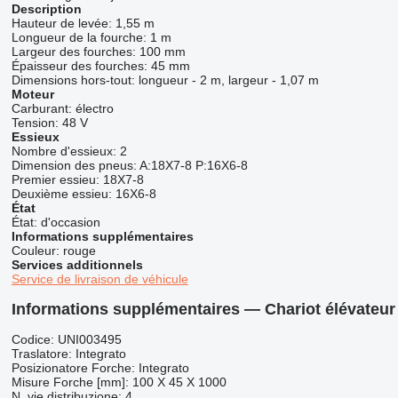
Description
Hauteur de levée:
1,55 m
Longueur de la fourche:
1 m
Largeur des fourches:
100 mm
Épaisseur des fourches:
45 mm
Dimensions hors-tout:
longueur - 2 m, largeur - 1,07 m
Moteur
Carburant:
électro
Tension:
48 V
Essieux
Nombre d'essieux:
2
Dimension des pneus:
A:18X7-8 P:16X6-8
Premier essieu:
18X7-8
Deuxième essieu:
16X6-8
État
État:
d'occasion
Informations supplémentaires
Couleur:
rouge
Services additionnels
Service de livraison de véhicule
Informations supplémentaires — Chariot élévateur
Codice: UNI003495
Traslatore: Integrato
Posizionatore Forche: Integrato
Misure Forche [mm]: 100 X 45 X 1000
N. vie distribuzione: 4