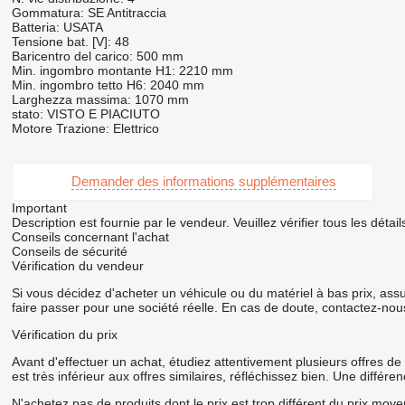
Gommatura: SE Antitraccia
Batteria: USATA
Tensione bat. [V]: 48
Baricentro del carico: 500 mm
Min. ingombro montante H1: 2210 mm
Min. ingombro tetto H6: 2040 mm
Larghezza massima: 1070 mm
stato: VISTO E PIACIUTO
Motore Trazione: Elettrico
Demander des informations supplémentaires
Important
Description est fournie par le vendeur. Veuillez vérifier tous les dét
Conseils concernant l'achat
Conseils de sécurité
Vérification du vendeur
Si vous décidez d'acheter un véhicule ou du matériel à bas prix, as
faire passer pour une société réelle. En cas de doute, contactez-nou
Vérification du prix
Avant d'effectuer un achat, étudiez attentivement plusieurs offres de
est très inférieur aux offres similaires, réfléchissez bien. Une diffé
N'achetez pas de produits dont le prix est trop différent du prix moye