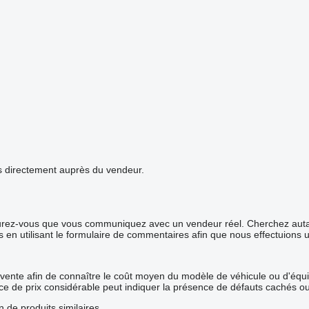
ails directement auprès du vendeur.
surez-vous que vous communiquez avec un vendeur réel. Cherchez autant
s en utilisant le formulaire de commentaires afin que nous effectuions 
 vente afin de connaître le coût moyen du modèle de véhicule ou d'équip
rence de prix considérable peut indiquer la présence de défauts cachés o
n de produits similaires.