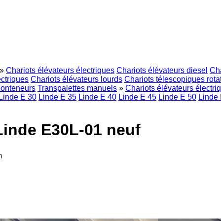
»
Chariots élévateurs électriques
Chariots élévateurs diesel
Cha
ectriques
Chariots élévateurs lourds
Chariots télescopiques rotat
conteneurs
Transpalettes manuels
»
Chariots élévateurs électri
Linde E 30
Linde E 35
Linde E 40
Linde E 45
Linde E 50
Linde
 Linde E30L-01 neuf
m