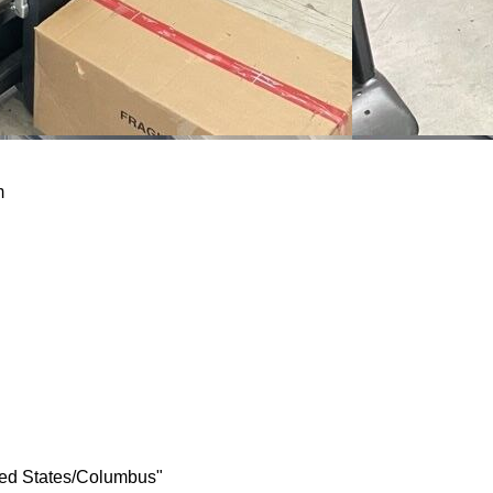
m
ted States/Columbus"