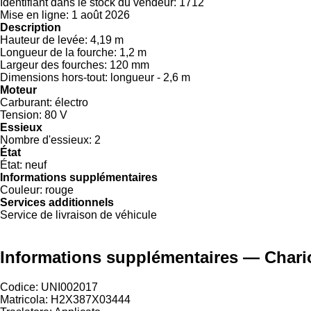
Identifiant dans le stock du vendeur:
1712
Mise en ligne:
1 août 2026
Description
Hauteur de levée:
4,19 m
Longueur de la fourche:
1,2 m
Largeur des fourches:
120 mm
Dimensions hors-tout:
longueur - 2,6 m
Moteur
Carburant:
électro
Tension:
80 V
Essieux
Nombre d'essieux:
2
État
État:
neuf
Informations supplémentaires
Couleur:
rouge
Services additionnels
Service de livraison de véhicule
Informations supplémentaires — Chario
Codice: UNI002017
Matricola: H2X387X03444