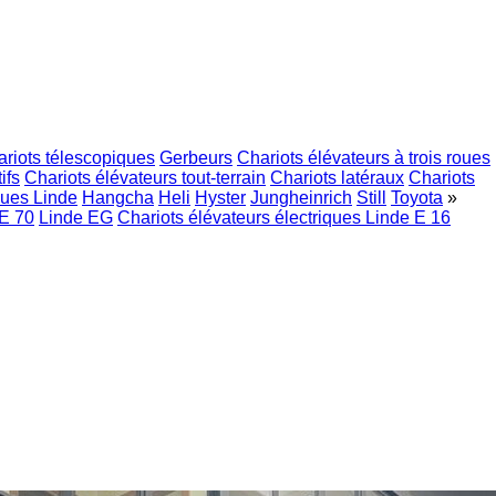
riots télescopiques
Gerbeurs
Chariots élévateurs à trois roues
ifs
Chariots élévateurs tout-terrain
Chariots latéraux
Chariots
ques Linde
Hangcha
Heli
Hyster
Jungheinrich
Still
Toyota
»
 E 70
Linde EG
Chariots élévateurs électriques Linde E 16