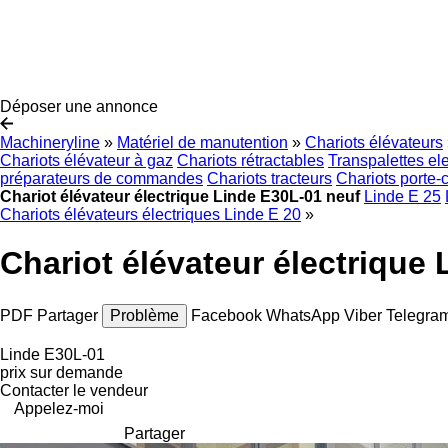
Déposer une annonce
Machineryline
»
Matériel de manutention
»
Chariots élévateurs
Chariots élévateur à gaz
Chariots rétractables
Transpalettes el
préparateurs de commandes
Chariots tracteurs
Chariots porte-
Chariot élévateur électrique Linde E30L-01 neuf
Linde E 25
Chariots élévateurs électriques Linde E 20
»
Chariot élévateur électrique
PDF
Partager
Problème
Facebook
WhatsApp
Viber
Telegra
Linde E30L-01
prix sur demande
Contacter le vendeur
Appelez-moi
Partager