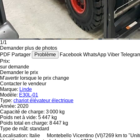
1/1
Demander plus de photos
PDF
Partager
Problème
Facebook
WhatsApp
Viber
Telegra
Prix:
sur demande
Demander le prix
M'avertir lorsque le prix change
Contacter le vendeur
Marque:
Linde
Modèle:
E30L-01
Type:
chariot élévateur électrique
Année:
2020
Capacité de charge:
3 000 kg
Poids net à vide:
5 447 kg
Poids total en charge:
8 447 kg
Type de mât:
standard
Localisation:
Italie
Montebello Vicentino (VI)
7269 km to "Uni