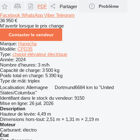
PDF
Partager
Problème
Facebook
WhatsApp
Viber
Telegram
36 950 €
M'avertir lorsque le prix change
Contacter le vendeur
Marque:
Hangcha
Modèle:
CPD35
Type:
chariot élévateur électrique
Année:
2024
Nombre d'heures:
3 m/h
Capacité de charge:
3 500 kg
Poids total en charge:
5 390 kg
Type de mât:
triplex
Localisation:
Allemagne
Dortmund
6684 km to "United
States/Columbus"
Identifiant dans le stock du vendeur:
9150
Mise en ligne:
26 juil. 2026
Description
Hauteur de levée:
4,49 m
Dimensions hors-tout:
2,51 m × 1,31 m × 2,19 m
Moteur
Carburant:
électro
État