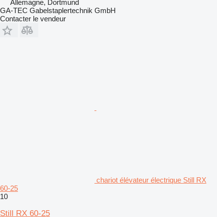
Allemagne, Dortmund
GA-TEC Gabelstaplertechnik GmbH
Contacter le vendeur
chariot élévateur électrique Still RX
60-25
10
Still RX 60-25