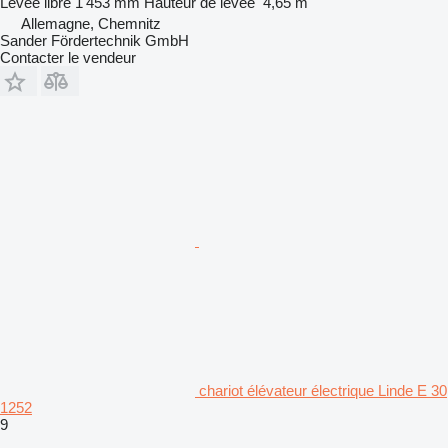
Levée libre
1 453 mm
Hauteur de levée
4,65 m
Allemagne, Chemnitz
Sander Fördertechnik GmbH
Contacter le vendeur
chariot élévateur électrique Linde E 30
1252
9