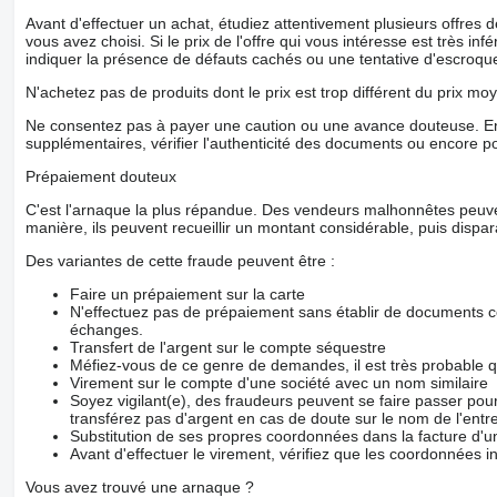
Avant d'effectuer un achat, étudiez attentivement plusieurs offres
vous avez choisi. Si le prix de l'offre qui vous intéresse est très in
indiquer la présence de défauts cachés ou une tentative d'escroque
N'achetez pas de produits dont le prix est trop différent du prix moy
Ne consentez pas à payer une caution ou une avance douteuse. En
supplémentaires, vérifier l'authenticité des documents ou encore p
Prépaiement douteux
C'est l'arnaque la plus répandue. Des vendeurs malhonnêtes peuve
manière, ils peuvent recueillir un montant considérable, puis dispara
Des variantes de cette fraude peuvent être :
Faire un prépaiement sur la carte
N'effectuez pas de prépaiement sans établir de documents co
échanges.
Transfert de l'argent sur le compte séquestre
Méfiez-vous de ce genre de demandes, il est très probable 
Virement sur le compte d'une société avec un nom similaire
Soyez vigilant(e), des fraudeurs peuvent se faire passer po
transférez pas d'argent en cas de doute sur le nom de l'entre
Substitution de ses propres coordonnées dans la facture d'un
Avant d'effectuer le virement, vérifiez que les coordonnées i
Vous avez trouvé une arnaque ?