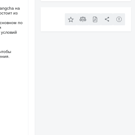
Hangcha на
стоит из
основном по
и
 условий
 чтобы
ения.