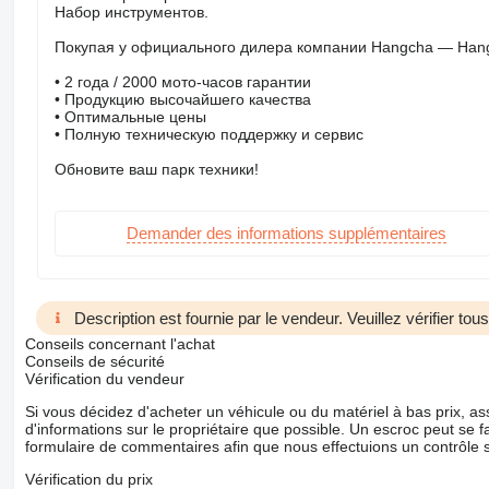
Набор инструментов.
Покупая у официального дилера компании Hangcha — Hangch
• 2 года / 2000 мото-часов гарантии
• Продукцию высочайшего качества
• Оптимальные цены
• Полную техническую поддержку и сервис
Обновите ваш парк техники!
Demander des informations supplémentaires
Description est fournie par le vendeur. Veuillez vérifier to
Conseils concernant l'achat
Conseils de sécurité
Vérification du vendeur
Si vous décidez d'acheter un véhicule ou du matériel à bas prix,
d'informations sur le propriétaire que possible. Un escroc peut se f
formulaire de commentaires afin que nous effectuions un contrôle 
Vérification du prix