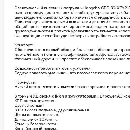
Электрический вилочный погрузчик Hangcha CPD 30-XEY2-S
основе преимуществ «специальной структуры литиевых бат
двух моделей, одна из которых является стандартной, а д
Они оснащены некоторыми ключевыми деталями, совместим
общей производительности, эргономике, надежности, техн
грузоподъемности в попытке удовлетворить клиентов испол
эксплуатации способна удовлетворить потребности пользов
Комфорт:
Обеспечивает широкий обзор и большое рабочее пространс
иметь четкие и понятные графические интерфейсы. А такж
Увеличенный дорожный просвет обеспечивает спокойное в
Возможность работы в любых условиях:
Радиус поворота уменьшен, что позволяет легко перемещат
Прочность:
Низкий центр тяжести и высокий запас прочности рассчитан
3 тонный XE серия с li-ion аккумуляторами , Enpower AC ко
КПП автоматическая.
Цвет : Желтый.
3.0м высота подъема, двухсекционная.
Шины пневматические.
Длина вилок 1070mm.
Ремень безопасности.
Контейнерный режим.