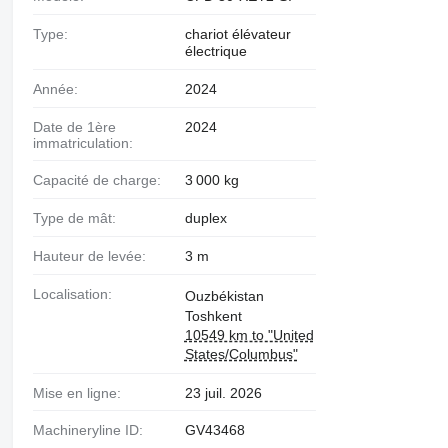
Type:
chariot élévateur
électrique
Année:
2024
Date de 1ère
2024
immatriculation:
Capacité de charge:
3 000 kg
Type de mât:
duplex
Hauteur de levée:
3 m
Localisation:
Ouzbékistan
Toshkent
10549 km to "United
States/Columbus"
Mise en ligne:
23 juil. 2026
Machineryline ID:
GV43468