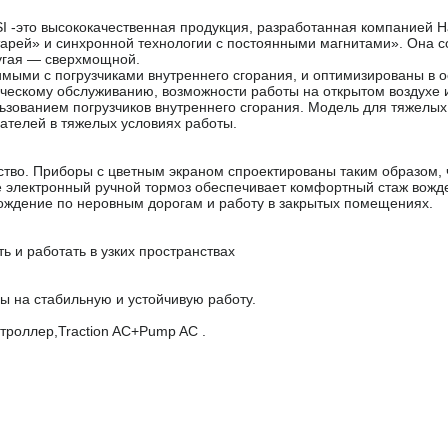
I -это высококачественная продукция, разработанная компанией 
арей» и синхронной технологии с постоянными магнитами». Она со
ругая — сверхмощной.
ыми с погрузчиками внутреннего сгорания, и оптимизированы в 
ическому обслуживанию, возможности работы на открытом воздухе 
ьзованием погрузчиков внутреннего сгорания. Модель для тяжелых
ателей в тяжелых условиях работы.
тво. Приборы с цветным экраном спроектированы таким образом,
е электронный ручной тормоз обеспечивает комфортный стаж вожд
ождение по неровным дорогам и работу в закрытых помещениях.
ь и работать в узких пространствах
ы на стабильную и устойчивую работу.
нтроллер,Traction AC+Pump AC .