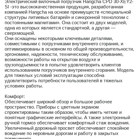
Электрический вилочный погрузчик Hangcha CPD 30-XEY2-
SI -это высококачественная продукция, разработанная
компанией Hangcha на основе преимуществ «специальной
структуры литиевых батарей» и синхронной технологии с
постоянными магнитами». Она состоит из двух моделей,
одна из которых является стандартной, а другая —
сверхмощной.
Они оснащены некоторыми ключевыми деталями,
совместимыми с погрузчиками внутреннего сгорания, и
оптимизированы в основном по общей производительности,
эргономике, надежности, техническому обслуживанию,
возможности работы на открытом воздухе и
грузоподъемности в попытке удовлетворить клиентов
использованием погрузчиков внутреннего сгорания. Модель
для тяжелых условий эксплуатации способна
удовлетворить потребности пользователей в тяжелых
условиях работы.
Комфорт:
Обеспечивает широкий обзор и большое рабочее
пространство. Приборы с цветным экраном
спроектированы таким образом, чтобы иметь четкие и
понятные графические интерфейсы. А также электронный
ручной тормоз обеспечивает комфортный стаж вождения.
Увеличенный дорожный просвет обеспечивает спокойное
вождение по неровным дорогам и работу в закрытых
помещениях.