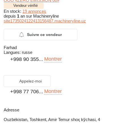
OOO «ZERO EMISSION 00»
Vendeur vérifié
En stock:
19 annonces
depuis
1
an sur Machineryline
site1735024122413156487.machineryline.uz
Suivre ce vendeur
Farhad
Langues:
russe
Montrer
+998 90 355...
Appelez-moi
Montrer
+998 77 706...
Adresse
Ouzbékistan, Toshkent, Amir Temur shoҳ kўchasi, 4