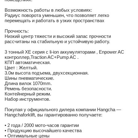
Возможность работы в любых условиях:
Радиус поворота уменьшен, что позволяет легко
перемещать и работать в узких пространствах
Прочность:
Низкий центр тяжести и высокий запас прочности
рассчитаны на стабильную и устойчивую работу.
3 тонный XE серия с li-ion аккумуляторами , Enpower AC
контроллер,Traction AC+Pump AC .
КПП автоматическая.
Цвет : Желтый.
3.0м высота подъема, двухсекционная.
Шины пневматические.
Длина вилок 1070mm.
Ремень безопасности.
Контейнерный режим.
Набор инструментов.
Покупая у официального дилера компании Hangcha —
Hangchaforklift, вы гарантированно получаете:
• 2 года / 2000 мото-часов гарантии
• Продукцию высочайшего качества
• Оптимальные цены