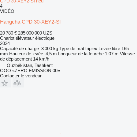
CPD 30-XEY2-SI neuf
4
VIDÉO
Hangcha CPD 30-XEY2-SI
20 780 €
285 000 000 UZS
Chariot élévateur électrique
2024
Capacité de charge
3 000 kg
Type de mât
triplex
Levée libre
165
mm
Hauteur de levée
4,5 m
Longueur de la fourche
1,07 m
Vitesse
de déplacement
14 km/h
Ouzbékistan, Tashkent
OOO «ZERO EMISSION 00»
Contacter le vendeur