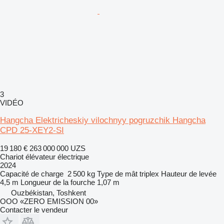
3
VIDÉO
Hangcha Elektricheskiy vilochnyy pogruzchik Hangcha
CPD 25-XEY2-SI
19 180 €
263 000 000 UZS
Chariot élévateur électrique
2024
Capacité de charge
2 500 kg
Type de mât
triplex
Hauteur de levée
4,5 m
Longueur de la fourche
1,07 m
Ouzbékistan, Toshkent
OOO «ZERO EMISSION 00»
Contacter le vendeur