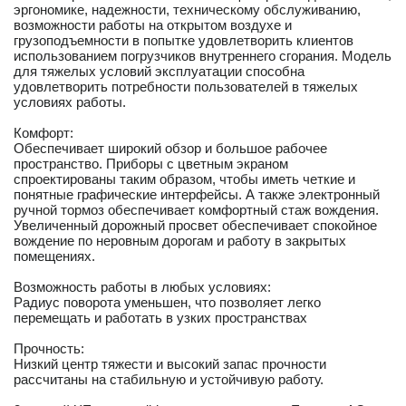
эргономике, надежности, техническому обслуживанию,
возможности работы на открытом воздухе и
грузоподъемности в попытке удовлетворить клиентов
использованием погрузчиков внутреннего сгорания. Модель
для тяжелых условий эксплуатации способна
удовлетворить потребности пользователей в тяжелых
условиях работы.
Комфорт:
Обеспечивает широкий обзор и большое рабочее
пространство. Приборы с цветным экраном
спроектированы таким образом, чтобы иметь четкие и
понятные графические интерфейсы. А также электронный
ручной тормоз обеспечивает комфортный стаж вождения.
Увеличенный дорожный просвет обеспечивает спокойное
вождение по неровным дорогам и работу в закрытых
помещениях.
Возможность работы в любых условиях:
Радиус поворота уменьшен, что позволяет легко
перемещать и работать в узких пространствах
Прочность:
Низкий центр тяжести и высокий запас прочности
рассчитаны на стабильную и устойчивую работу.