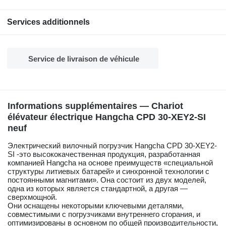
Services additionnels
Service de livraison de véhicule
Informations supplémentaires — Chariot
élévateur électrique Hangcha CPD 30-XEY2-SI
neuf
Электрический вилочный погрузчик Hangcha CPD 30-XEY2-
SI -это высококачественная продукция, разработанная
компанией Hangcha на основе преимуществ «специальной
структуры литиевых батарей» и синхронной технологии с
постоянными магнитами». Она состоит из двух моделей,
одна из которых является стандартной, а другая —
сверхмощной.
Они оснащены некоторыми ключевыми деталями,
совместимыми с погрузчиками внутреннего сгорания, и
оптимизированы в основном по общей производительности,