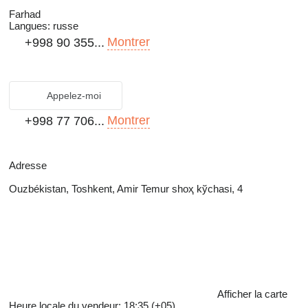
Farhad
Langues:
russe
Montrer
+998 90 355...
Appelez-moi
Montrer
+998 77 706...
Adresse
Ouzbékistan, Toshkent, Amir Temur shoҳ kўchasi, 4
Afficher la carte
Heure locale du vendeur: 18:35 (+05)