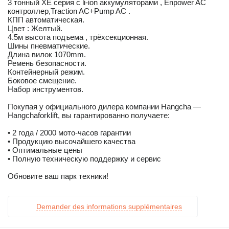
3 тонный XE серия с li-ion аккумуляторами , Enpower AC
контроллер,Traction AC+Pump AC .
КПП автоматическая.
Цвет : Желтый.
4.5м высота подъема , трёхсекционная.
Шины пневматические.
Длина вилок 1070mm.
Ремень безопасности.
Контейнерный режим.
Боковое смещение.
Набор инструментов.
Покупая у официального дилера компании Hangcha —
Hangchaforklift, вы гарантированно получаете:
• 2 года / 2000 мото-часов гарантии
• Продукцию высочайшего качества
• Оптимальные цены
• Полную техническую поддержку и сервис
Обновите ваш парк техники!
Demander des informations supplémentaires