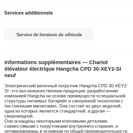
Services additionnels
Service de livraison de véhicule
Informations supplémentaires — Chariot
élévateur électrique Hangcha CPD 30-XEY2-SI
neuf
Электрический вилочный погрузчик Hangcha CPD 30-XEY2-
SI -это высококачественная продукция, разработанная
компанией Hangcha на основе преимуществ «специальной
структуры литиевых батарей» и синхронной технологии с
постоянными магнитами». Она состоит из двух моделей,
одна из которых является стандартной, а другая —
сверхмощной.
Они оснащены некоторыми ключевыми деталями,
совместимыми с погрузчиками внутреннего сгорания, и
оптимизированы в основном по общей производительности,