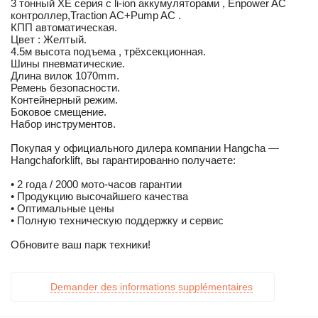
3 тонный XE серия с li-ion аккумуляторами , Enpower AC
контроллер,Traction AC+Pump AC .
КПП автоматическая.
Цвет : Желтый.
4.5м высота подъема , трёхсекционная.
Шины пневматические.
Длина вилок 1070mm.
Ремень безопасности.
Контейнерный режим.
Боковое смещение.
Набор инструментов.
Покупая у официального дилера компании Hangcha —
Hangchaforklift, вы гарантированно получаете:
• 2 года / 2000 мото-часов гарантии
• Продукцию высочайшего качества
• Оптимальные цены
• Полную техническую поддержку и сервис
Обновите ваш парк техники!
Demander des informations supplémentaires