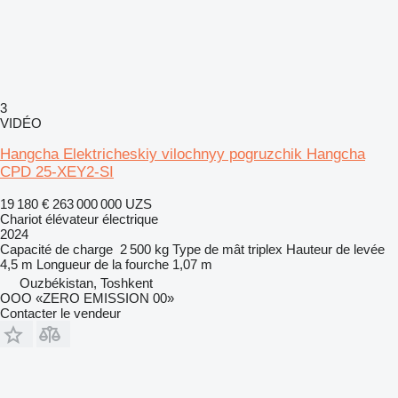
3
VIDÉO
Hangcha Elektricheskiy vilochnyy pogruzchik Hangcha
CPD 25-XEY2-SI
19 180 €
263 000 000 UZS
Chariot élévateur électrique
2024
Capacité de charge
2 500 kg
Type de mât
triplex
Hauteur de levée
4,5 m
Longueur de la fourche
1,07 m
Ouzbékistan, Toshkent
OOO «ZERO EMISSION 00»
Contacter le vendeur