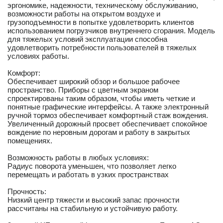
эргономике, надежности, техническому обслуживанию,
возможности работы на открытом воздухе и
грузоподъемности в попытке удовлетворить клиентов
использованием погрузчиков внутреннего сгорания. Модель
для тяжелых условий эксплуатации способна
удовлетворить потребности пользователей в тяжелых
условиях работы.
Комфорт:
Обеспечивает широкий обзор и большое рабочее
пространство. Приборы с цветным экраном
спроектированы таким образом, чтобы иметь четкие и
понятные графические интерфейсы. А также электронный
ручной тормоз обеспечивает комфортный стаж вождения.
Увеличенный дорожный просвет обеспечивает спокойное
вождение по неровным дорогам и работу в закрытых
помещениях.
Возможность работы в любых условиях:
Радиус поворота уменьшен, что позволяет легко
перемещать и работать в узких пространствах
Прочность:
Низкий центр тяжести и высокий запас прочности
рассчитаны на стабильную и устойчивую работу.