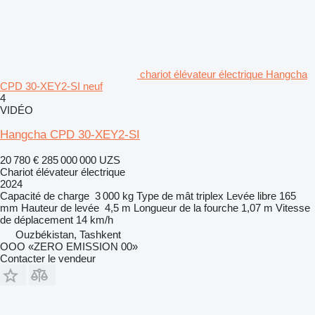
chariot élévateur électrique Hangcha
CPD 30-XEY2-SI neuf
4
VIDÉO
Hangcha CPD 30-XEY2-SI
20 780 €
285 000 000 UZS
Chariot élévateur électrique
2024
Capacité de charge
3 000 kg
Type de mât
triplex
Levée libre
165
mm
Hauteur de levée
4,5 m
Longueur de la fourche
1,07 m
Vitesse
de déplacement
14 km/h
Ouzbékistan, Tashkent
OOO «ZERO EMISSION 00»
Contacter le vendeur