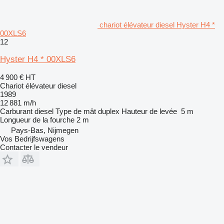
chariot élévateur diesel Hyster H4 *
00XLS6
12
Hyster H4 * 00XLS6
4 900 €
HT
Chariot élévateur diesel
1989
12 881 m/h
Carburant
diesel
Type de mât
duplex
Hauteur de levée
5 m
Longueur de la fourche
2 m
Pays-Bas, Nijmegen
Vos Bedrijfswagens
Contacter le vendeur