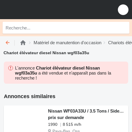
Matériel de manutention d'occasion
Chariots élé
Chariot élévateur diesel Nissan wgf03a35u
L'annonce
Chariot élévateur diesel Nissan
wgf03a35u
a été vendue et n'apparaît pas dans la
recherche !
Annonces similaires
Nissan WF03A33U / 3.5 Tons / Sideshift / Hydraulische Lepel Versteller
prix sur demande
1990
8 515 m/h
Pays-Bas, Oss