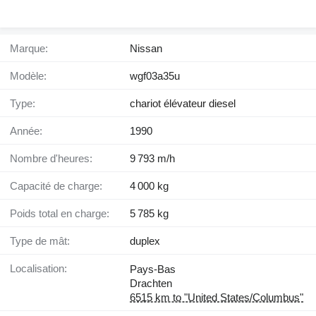
Marque:
Nissan
Modèle:
wgf03a35u
Type:
chariot élévateur diesel
Année:
1990
Nombre d'heures:
9 793 m/h
Capacité de charge:
4 000 kg
Poids total en charge:
5 785 kg
Type de mât:
duplex
Localisation:
Pays-Bas
Drachten
6515 km to "United States/Columbus"